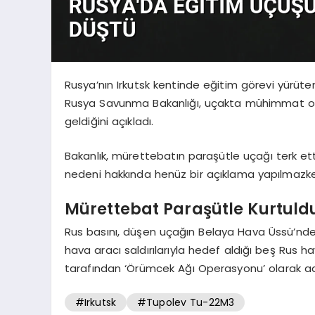
Rusya’nın Irkutsk kentinde eğitim görevi yürüt
Rusya Savunma Bakanlığı, uçakta mühimmat olm
geldiğini açıkladı.
Bakanlık, mürettebatın paraşütle uçağı terk etti
nedeni hakkında henüz bir açıklama yapılmazken,
Mürettebat Paraşütle Kurtuld
Rus basını, düşen uçağın Belaya Hava Üssü’nde k
hava aracı saldırılarıyla hedef aldığı beş Rus ha
tarafından ‘Örümcek Ağı Operasyonu’ olarak adl
#Irkutsk
#Tupolev Tu-22M3