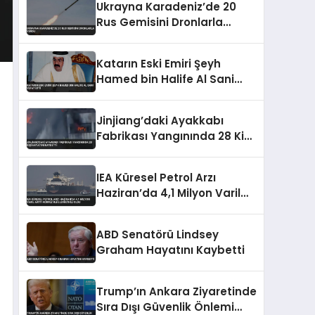
Ukrayna Karadeniz’de 20
Rus Gemisini Dronlarla
Vurdu
Katarın Eski Emiri Şeyh
Hamed bin Halife Al Sani
Vefat Etti
Jinjiang’daki Ayakkabı
Fabrikası Yangınında 28 Kişi
Hayatını Kaybetti
IEA Küresel Petrol Arzı
Haziran’da 4,1 Milyon Varil
Arttı Körfez Ülkeleri Etkili
Oldu
ABD Senatörü Lindsey
Graham Hayatını Kaybetti
Trump’ın Ankara Ziyaretinde
Sıra Dışı Güvenlik Önlemi