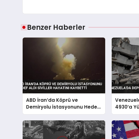
Benzer Haberler
ABD İran’da Köprü ve
Venezuel
Demiryolu İstasyonunu Hedef
4930’a Yü
Aldı Siviller Hayatını Kaybetti