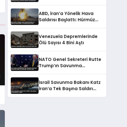
Tuvalet Atıkları ABD’ye
Götürülecek
ABD, İran’a Yönelik Hava
Saldırısı Başlattı: Hürmüz
Boğazı’nda Patlamalar
Duyuldu
Venezuela Depremlerinde
Ölü Sayısı 4 Bini Aştı
NATO Genel Sekreteri Rutte
Trump’ın Savunma
Harcamalarını Artırmadaki
Rolünü Övdü
İsrail Savunma Bakanı Katz
İran’a Tek Başına Saldırı
Sinyali Verdi