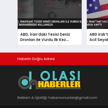
ABD, İran’daki Tesisi Deniz
ABD Irak’
Dronları ile Vurdu İlk Kez
Acil Seya
Muharebede Kullanıldı
Haberin Doğru Adresi
Reklam & İşbirliği:
habersonuclari@gmail.com