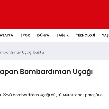
ASAYFA
SPOR
DÜNYA
SAĞLIK
TEKNOLOJI
YA
ombardıman Uçağı Düştü
 Yapan Bombardıman Uçağı
 Tu-22M3 bombardıman uçağı düştü. Mürettebat paraşütle