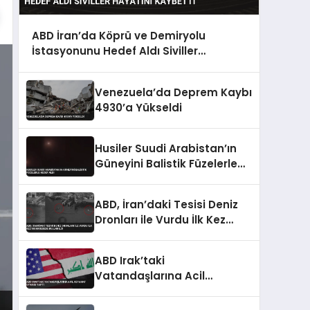
ABD İran’da Köprü ve Demiryolu
İstasyonunu Hedef Aldı Siviller
Hayatını Kaybetti
Venezuela’da Deprem Kaybı
4930’a Yükseldi
Husiler Suudi Arabistan’ın
Güneyini Balistik Füzelerle
Hedef Aldı
ABD, İran’daki Tesisi Deniz
Dronları ile Vurdu İlk Kez
Muharebede Kullanıldı
ABD Irak’taki
Vatandaşlarına Acil
Seyahat Uyarısı Yaptı