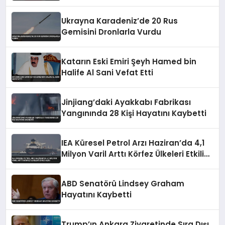
Ukrayna Karadeniz’de 20 Rus
Gemisini Dronlarla Vurdu
Katarın Eski Emiri Şeyh Hamed bin
Halife Al Sani Vefat Etti
Jinjiang’daki Ayakkabı Fabrikası
Yangınında 28 Kişi Hayatını Kaybetti
IEA Küresel Petrol Arzı Haziran’da 4,1
Milyon Varil Arttı Körfez Ülkeleri Etkili
Oldu
ABD Senatörü Lindsey Graham
Hayatını Kaybetti
Trump’ın Ankara Ziyaretinde Sıra Dışı