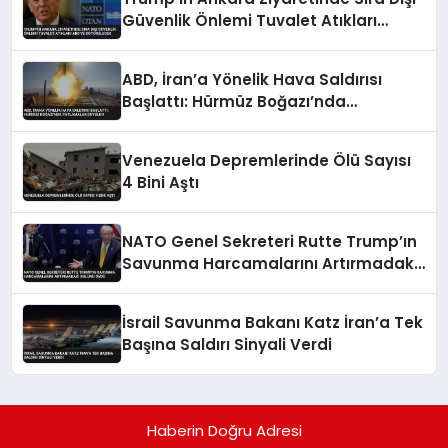
Güvenlik Önlemi Tuvalet Atıkları
ABD’ye Götürülecek
ABD, İran’a Yönelik Hava Saldırısı
Başlattı: Hürmüz Boğazı’nda
Patlamalar Duyuldu
Venezuela Depremlerinde Ölü Sayısı
4 Bini Aştı
NATO Genel Sekreteri Rutte Trump’ın
Savunma Harcamalarını Artırmadaki
Rolünü Övdü
İsrail Savunma Bakanı Katz İran’a Tek
Başına Saldırı Sinyali Verdi
Haberin Doğru Adresi