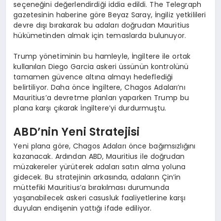
seçeneğini değerlendirdiği iddia edildi. The Telegraph
gazetesinin haberine göre Beyaz Saray, İngiliz yetkilileri
devre dışı bırakarak bu adaları doğrudan Mauritius
hükümetinden almak için temaslarda bulunuyor.
Trump yönetiminin bu hamleyle, İngiltere ile ortak
kullanılan Diego Garcia askeri üssünün kontrolünü
tamamen güvence altına almayı hedeflediği
belirtiliyor. Daha önce İngiltere, Chagos Adaları’nı
Mauritius’a devretme planları yaparken Trump bu
plana karşı çıkarak İngiltere’yi durdurmuştu.
ABD’nin Yeni Stratejisi
Yeni plana göre, Chagos Adaları önce bağımsızlığını
kazanacak. Ardından ABD, Mauritius ile doğrudan
müzakereler yürüterek adaları satın alma yoluna
gidecek. Bu stratejinin arkasında, adaların Çin’in
müttefiki Mauritius’a bırakılması durumunda
yaşanabilecek askeri casusluk faaliyetlerine karşı
duyulan endişenin yattığı ifade ediliyor.