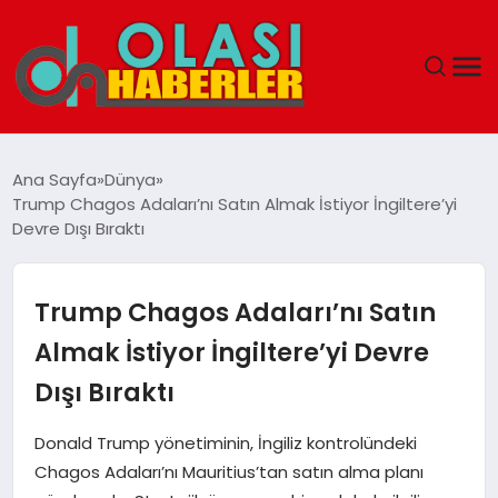
ANASAYFA
Ana Sayfa
Dünya
Trump Chagos Adaları’nı Satın Almak İstiyor İngiltere’yi
SPOR
Devre Dışı Bıraktı
DÜNYA
Trump Chagos Adaları’nı Satın
SAĞLIK
Almak İstiyor İngiltere’yi Devre
Dışı Bıraktı
TEKNOLOJI
Donald Trump yönetiminin, İngiliz kontrolündeki
YAŞAM
Chagos Adaları’nı Mauritius’tan satın alma planı