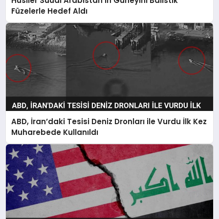
Husiler Suudi Arabistan’ın Güneyini Balistik
Füzelerle Hedef Aldı
ABD, İran’daki Tesisi Deniz Dronları ile Vurdu İlk Kez
Muharebede Kullanıldı