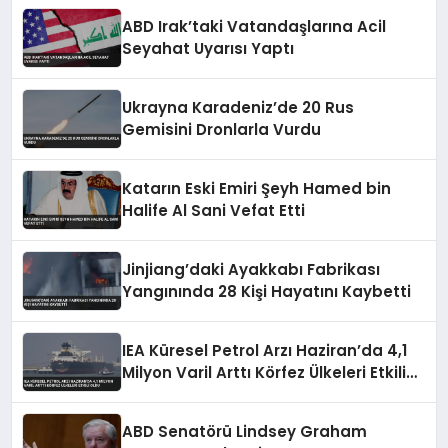
ABD Irak’taki Vatandaşlarına Acil
Seyahat Uyarısı Yaptı
Ukrayna Karadeniz’de 20 Rus
Gemisini Dronlarla Vurdu
Katarın Eski Emiri Şeyh Hamed bin
Halife Al Sani Vefat Etti
Jinjiang’daki Ayakkabı Fabrikası
Yangınında 28 Kişi Hayatını Kaybetti
IEA Küresel Petrol Arzı Haziran’da 4,1
Milyon Varil Arttı Körfez Ülkeleri Etkili
Oldu
ABD Senatörü Lindsey Graham