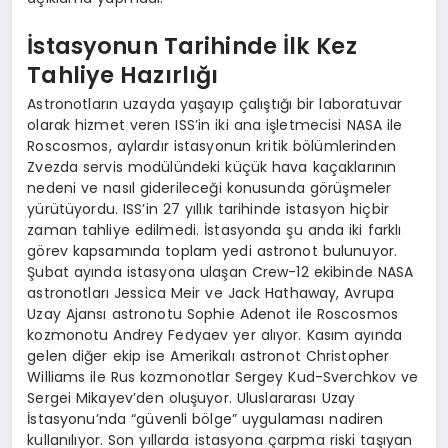
İstasyonun Tarihinde İlk Kez
Tahliye Hazırlığı
Astronotların uzayda yaşayıp çalıştığı bir laboratuvar
olarak hizmet veren ISS’in iki ana işletmecisi NASA ile
Roscosmos, aylardır istasyonun kritik bölümlerinden
Zvezda servis modülündeki küçük hava kaçaklarının
nedeni ve nasıl giderileceği konusunda görüşmeler
yürütüyordu. ISS’in 27 yıllık tarihinde istasyon hiçbir
zaman tahliye edilmedi. İstasyonda şu anda iki farklı
görev kapsamında toplam yedi astronot bulunuyor.
Şubat ayında istasyona ulaşan Crew-12 ekibinde NASA
astronotları Jessica Meir ve Jack Hathaway, Avrupa
Uzay Ajansı astronotu Sophie Adenot ile Roscosmos
kozmonotu Andrey Fedyaev yer alıyor. Kasım ayında
gelen diğer ekip ise Amerikalı astronot Christopher
Williams ile Rus kozmonotlar Sergey Kud-Sverchkov ve
Sergei Mikayev’den oluşuyor. Uluslararası Uzay
İstasyonu’nda “güvenli bölge” uygulaması nadiren
kullanılıyor. Son yıllarda istasyona çarpma riski taşıyan