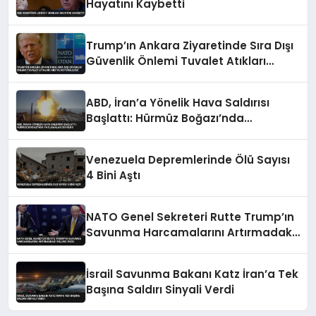
Hayatını Kaybetti
Trump’ın Ankara Ziyaretinde Sıra Dışı
Güvenlik Önlemi Tuvalet Atıkları
ABD’ye Götürülecek
ABD, İran’a Yönelik Hava Saldırısı
Başlattı: Hürmüz Boğazı’nda
Patlamalar Duyuldu
Venezuela Depremlerinde Ölü Sayısı
4 Bini Aştı
NATO Genel Sekreteri Rutte Trump’ın
Savunma Harcamalarını Artırmadaki
Rolünü Övdü
İsrail Savunma Bakanı Katz İran’a Tek
Başına Saldırı Sinyali Verdi