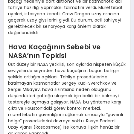
kaçağı nedeniyle dört astronot ve bir kozmonota acil
tahliye hazırlığı yapmaları talimatını verdi. Mürettebat
üyeleri, istasyona kenetli Crew Dragon uzay aracına
geçerek uzay giysilerini giydi. Bu durum, acil tahliyeyi
gerektirecek bir senaryoya karşı önlem olarak
değerlendirildi.
Hava Kaçağının Sebebi ve
NASA’nın Tepkisi
Üst düzey bir NASA yetkilisi, son aylarda nispeten küçük
seviyelerde seyreden hava kaçağının bugün belirgin
şekilde arttığını açıkladı. Tahliye prosedürlerine
katılmayan kozmonotlar Sergey Kud-Sverchkov ve
Sergei Mikayev, hava sızıntısına neden olduğunu
düşündükleri çatlağa ulaşmak için belirli bir bölmeyi
testereyle açmaya çalışıyor. NASA, bu yönteme karşı
çıktı ve Houston’daki görev kontrol merkezi,
mürettebatın güvenliğini sağlamak amacıyla “güvenli
bölge” prosedürlerini devreye soktu. Rusya Federal
Uzay Ajansı (Roscosmos) ise konuya ilişkin henüz bir
açıklama yapmadı.