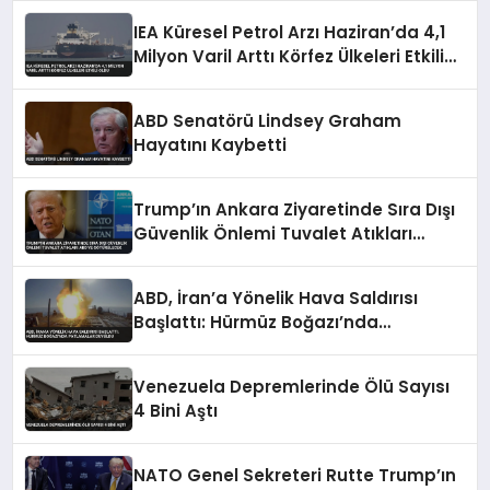
IEA Küresel Petrol Arzı Haziran’da 4,1
Milyon Varil Arttı Körfez Ülkeleri Etkili
Oldu
ABD Senatörü Lindsey Graham
Hayatını Kaybetti
Trump’ın Ankara Ziyaretinde Sıra Dışı
Güvenlik Önlemi Tuvalet Atıkları
ABD’ye Götürülecek
ABD, İran’a Yönelik Hava Saldırısı
Başlattı: Hürmüz Boğazı’nda
Patlamalar Duyuldu
Venezuela Depremlerinde Ölü Sayısı
4 Bini Aştı
NATO Genel Sekreteri Rutte Trump’ın