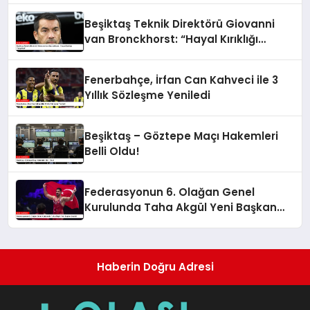
Beşiktaş Teknik Direktörü Giovanni
van Bronckhorst: “Hayal Kırıklığı
Yaşıyoruz”
Fenerbahçe, İrfan Can Kahveci ile 3
Yıllık Sözleşme Yeniledi
Beşiktaş – Göztepe Maçı Hakemleri
Belli Oldu!
Federasyonun 6. Olağan Genel
Kurulunda Taha Akgül Yeni Başkan
Seçildi
Haberin Doğru Adresi