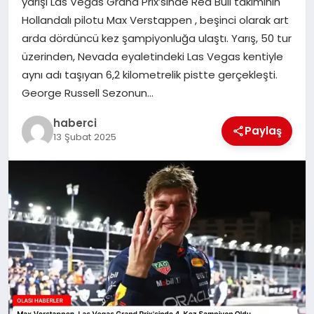
yarışı Las Vegas Grand Prix’sinde Red Bull takımının
Hollandalı pilotu Max Verstappen , beşinci olarak art
arda dördüncü kez şampiyonluğa ulaştı. Yarış, 50 tur
üzerinden, Nevada eyaletindeki Las Vegas kentiyle
aynı adı taşıyan 6,2 kilometrelik pistte gerçekleşti.
George Russell Sezonun…
haberci
Paylaş
13 Şubat 2025