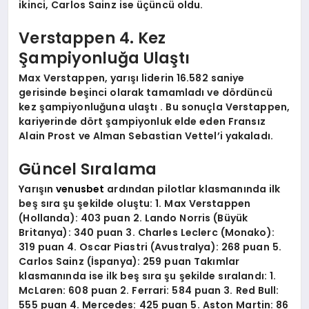
ikinci, Carlos Sainz ise üçüncü oldu.
Verstappen 4. Kez
Şampiyonluğa Ulaştı
Max Verstappen, yarışı liderin 16.582 saniye
gerisinde beşinci olarak tamamladı ve
dördüncü
kez şampiyonluğuna ulaştı
. Bu sonuçla Verstappen,
kariyerinde dört şampiyonluk elde eden Fransız
Alain Prost ve Alman Sebastian Vettel’i yakaladı.
Güncel Sıralama
Yarışın
venusbet
ardından pilotlar klasmanında ilk
beş sıra şu şekilde oluştu: 1. Max Verstappen
(Hollanda): 403 puan 2. Lando Norris (Büyük
Britanya): 340 puan 3. Charles Leclerc (Monako):
319 puan 4. Oscar Piastri (Avustralya): 268 puan 5.
Carlos Sainz (İspanya): 259 puan Takımlar
klasmanında ise ilk beş sıra şu şekilde sıralandı: 1.
McLaren: 608 puan 2. Ferrari: 584 puan 3. Red Bull:
555 puan 4. Mercedes: 425 puan 5. Aston Martin: 86