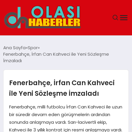
ANASAYFA
Ana Sayfa
Spor
Fenerbahçe, İrfan Can Kahveci ile Yeni Sözleşme
SPOR
İmzaladı
DÜNYA
Fenerbahçe, İrfan Can Kahveci
SAĞLIK
ile Yeni Sözleşme İmzaladı
TEKNOLOJI
Fenerbahçe, milli futbolcu İrfan Can Kahveci ile uzun
bir süredir devam eden görüşmelerin ardından
YAŞAM
sonunda anlaşmaya vardı. Sarı-lacivertli ekip,
Kahveci ile 3 yıllık kontrat için resmi anlaşmaya vardı.