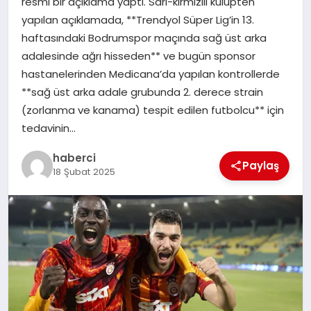
resmi bir açıklama yaptı. Sarı-kırmızılı kulüpten
yapılan açıklamada, **Trendyol Süper Lig’in 13.
haftasındaki Bodrumspor maçında sağ üst arka
adalesinde ağrı hisseden** ve bugün sponsor
hastanelerinden Medicana’da yapılan kontrollerde
**sağ üst arka adale grubunda 2. derece strain
(zorlanma ve kanama) tespit edilen futbolcu** için
tedavinin…
haberci
Paylaş
18 Şubat 2025