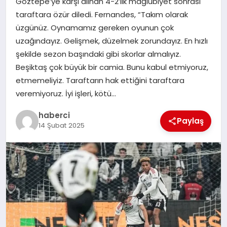
Göztepe’ye karşı alınan 4-2’lik mağlubiyet sonrası
taraftara özür diledi. Fernandes, “Takım olarak
üzgünüz. Oynamamız gereken oyunun çok
uzağındayız. Gelişmek, düzelmek zorundayız. En hızlı
şekilde sezon başındaki gibi skorlar almalıyız.
Beşiktaş çok büyük bir camia. Bunu kabul etmiyoruz,
etmemeliyiz. Taraftarın hak ettiğini taraftara
veremiyoruz. İyi işleri, kötü…
haberci
Paylaş
14 Şubat 2025