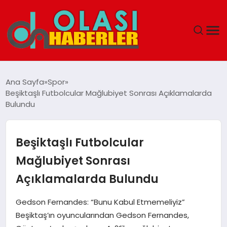
ANASAYFA
Ana Sayfa
Spor
Beşiktaşlı Futbolcular Mağlubiyet Sonrası Açıklamalarda
SPOR
Bulundu
DÜNYA
Beşiktaşlı Futbolcular
SAĞLIK
Mağlubiyet Sonrası
Açıklamalarda Bulundu
TEKNOLOJI
Gedson Fernandes: “Bunu Kabul Etmemeliyiz”
YAŞAM
Beşiktaş’ın oyuncularından Gedson Fernandes,