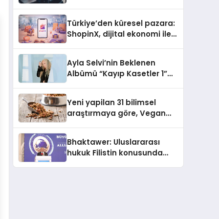
ulaşması bekleniyor
Türkiye’den küresel pazara:
ShopinX, dijital ekonomi ile
gerçek dünya alışverişini bir
araya getirmeyi hedefliyor
Ayla Selvi’nin Beklenen
Albümü “Kayıp Kasetler 1”
Yayınlandı!
Yeni yapilan 31 bilimsel
araştırmaya göre, Vegan
Köpek Maması ve Vegan
Kedi Mamasının İyi
Bhaktawer: Uluslararası
Sindirildiğini Ortaya Koydu
hukuk Filistin konusunda
çifte standart uyguluyor