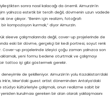
yileştikten sonra nasıl kalacağı da önemli. Aimurzin’in
şim yalnızca estetik bir tercih değil, dövmenin uzun vadede
arak öne çıkıyor. “Benim için realizm, fotoğrafı
bir kompozisyon kurmak,” diyor Aimurzin.
yük sleeve çalışmalarında değil, cover-up projelerinde de
sında eski bir dövme, gerçekçi bir kedi portresi, soyut renk
or. Cover-up projelerinde izleyici çoğu zaman yalnızca son
i saklamak, yeni formu bedene oturtmak ve çalışmayı
bir tattoo işi gibi göstermek gerekir.
i deneyimle de şekilleniyor. Aimurzin’in yolu Kazakistan’daki
 Ink’e, Mısır’daki guest artist döneminden Antalya’daki
 ve stüdyo kültürleriyle çalışmak, onun realizme sabit bir
 yeniden kurulması gereken bir alan olarak yaklaşmasını