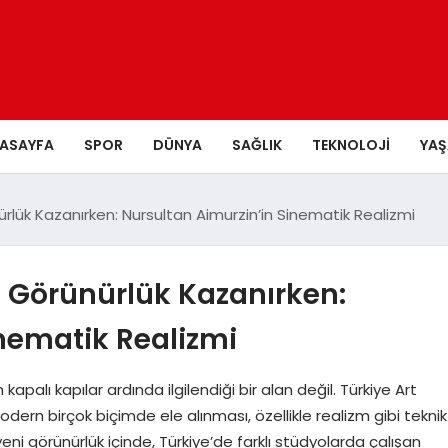
ASAYFA
SPOR
DÜNYA
SAĞLIK
TEKNOLOJI
YA
lük Kazanırken: Nursultan Aimurzin’in Sinematik Realizmi
 Görünürlük Kazanırken:
nematik Realizmi
apalı kapılar ardında ilgilendiği bir alan değil. Türkiye Art
dern birçok biçimde ele alınması, özellikle realizm gibi teknik
u yeni görünürlük içinde, Türkiye’de farklı stüdyolarda çalışan