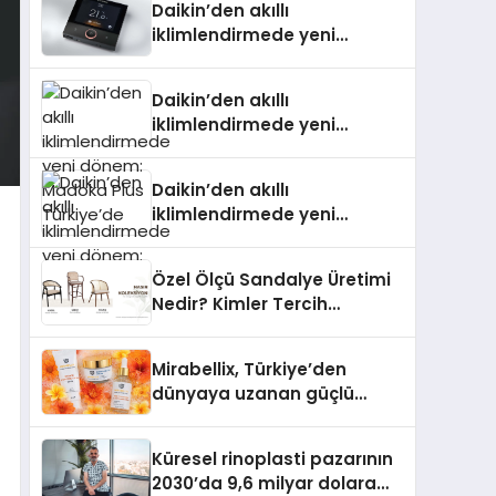
Daikin’den akıllı
iklimlendirmede yeni
dönem: Madoka Plus
Türkiye’de
Daikin’den akıllı
iklimlendirmede yeni
dönem: Madoka Plus
Türkiye’de
Daikin’den akıllı
iklimlendirmede yeni
dönem: Madoka Plus
Türkiye’de
Özel Ölçü Sandalye Üretimi
Nedir? Kimler Tercih
Etmelidir?
Mirabellix, Türkiye’den
dünyaya uzanan güçlü
büyümesini sürdürüyor
Küresel rinoplasti pazarının
2030’da 9,6 milyar dolara