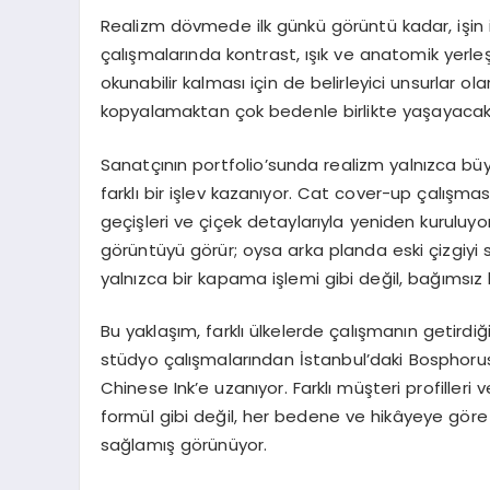
Realizm dövmede ilk günkü görüntü kadar, işin i
çalışmalarında kontrast, ışık ve anatomik yerle
okunabilir kalması için de belirleyici unsurlar ol
kopyalamaktan çok bedenle birlikte yaşayacak 
Sanatçının portfolio’sunda realizm yalnızca bü
farklı bir işlev kazanıyor. Cat cover-up çalışma
geçişleri ve çiçek detaylarıyla yeniden kuruluy
görüntüyü görür; oysa arka planda eski çizgiy
yalnızca bir kapama işlemi gibi değil, bağımsız 
Bu yaklaşım, farklı ülkelerde çalışmanın getirdiğ
stüdyo çalışmalarından İstanbul’daki Bosphorus
Chinese Ink’e uzanıyor. Farklı müşteri profilleri
formül gibi değil, her bedene ve hikâyeye göre
sağlamış görünüyor.