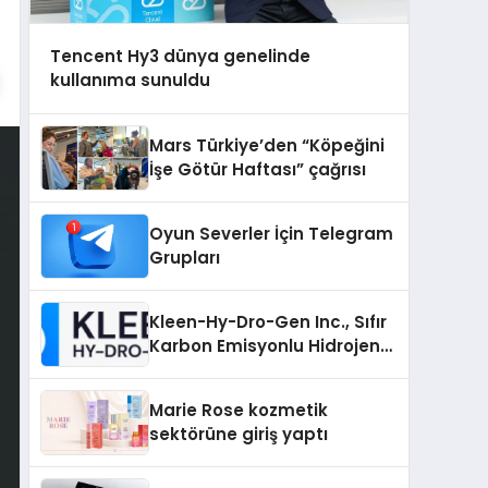
Tencent Hy3 dünya genelinde
kullanıma sunuldu
Mars Türkiye’den “Köpeğini
İşe Götür Haftası” çağrısı
Oyun Severler İçin Telegram
Grupları
Kleen-Hy-Dro-Gen Inc., Sıfır
Karbon Emisyonlu Hidrojen
Isıtma Teknolojisinde ISO ve
TSSA Düzenleyici Onaylarını
Marie Rose kozmetik
Aldı
sektörüne giriş yaptı