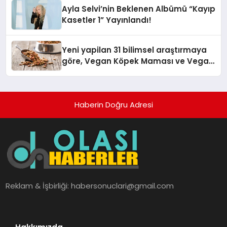
hedefliyor
Ayla Selvi’nin Beklenen Albümü “Kayıp
Kasetler 1” Yayınlandı!
Yeni yapilan 31 bilimsel araştırmaya
göre, Vegan Köpek Maması ve Vegan
Kedi Mamasının İyi Sindirildiğini
Ortaya Koydu
Haberin Doğru Adresi
Reklam & İşbirliği:
habersonuclari@gmail.com