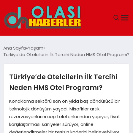
ANASAYFA
Ana Sayfa
Yaşam
Türkiye’de Otelcilerin İlk Tercihi Neden HMS Otel Programı?
SPOR
DÜNYA
Türkiye’de Otelcilerin İlk Tercihi
Neden HMS Otel Programı?
SAĞLIK
Konaklama sektörü son on yılda baş döndürücü bir
TEKNOLOJI
teknolojik dönüşüm yaşadı. Misafirler artık
rezervasyonlarını cep telefonlarından yapıyor, fiyat
YAŞAM
karşılaştırması saniyeler sürüyor, online
değerlendirmeler bir tesisin kaderini belirleyebiliyor.