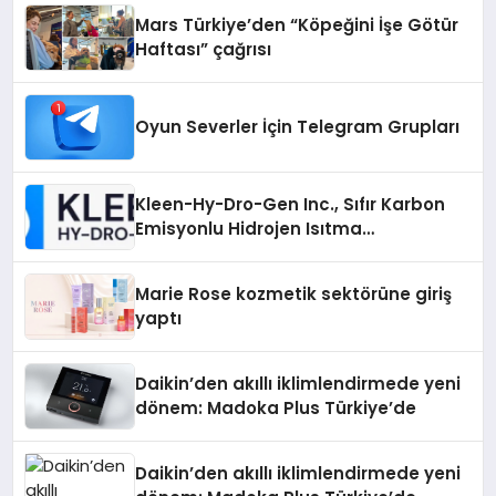
Mars Türkiye’den “Köpeğini İşe Götür
Haftası” çağrısı
Oyun Severler İçin Telegram Grupları
Kleen-Hy-Dro-Gen Inc., Sıfır Karbon
Emisyonlu Hidrojen Isıtma
Teknolojisinde ISO ve TSSA
Düzenleyici Onaylarını Aldı
Marie Rose kozmetik sektörüne giriş
yaptı
Daikin’den akıllı iklimlendirmede yeni
dönem: Madoka Plus Türkiye’de
Daikin’den akıllı iklimlendirmede yeni