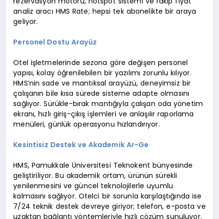
rezervasyon motoru, hotspot sistemi ve rakip fiyat
analiz aracı HMS Rate; hepsi tek abonelikte bir araya
geliyor.
Personel Dostu Arayüz
Otel işletmelerinde sezona göre değişen personel
yapısı, kolay öğrenilebilen bir yazılımı zorunlu kılıyor.
HMS’nin sade ve mantıksal arayüzü, deneyimsiz bir
çalışanın bile kısa sürede sisteme adapte olmasını
sağlıyor. Sürükle-bırak mantığıyla çalışan oda yönetim
ekranı, hızlı giriş-çıkış işlemleri ve anlaşılır raporlama
menüleri, günlük operasyonu hızlandırıyor.
Kesintisiz Destek ve Akademik Ar-Ge
HMS, Pamukkale Üniversitesi Teknokent bünyesinde
geliştiriliyor. Bu akademik ortam, ürünün sürekli
yenilenmesini ve güncel teknolojilerle uyumlu
kalmasını sağlıyor. Otelci bir sorunla karşılaştığında ise
7/24 teknik destek devreye giriyor; telefon, e-posta ve
uzaktan bağlantı yöntemleriyle hızlı çözüm sunuluyor.