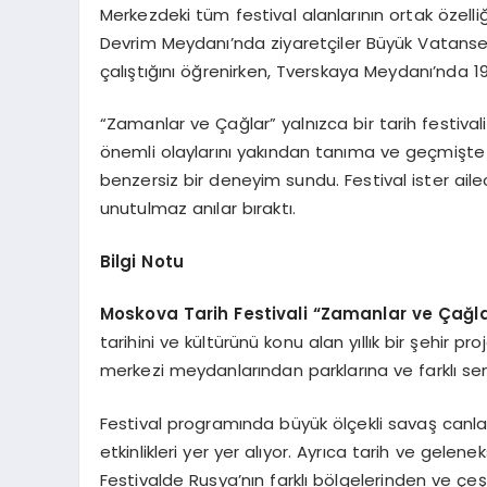
Merkezdeki tüm festival alanlarının ortak özelli
Devrim Meydanı’nda ziyaretçiler Büyük Vatansev
çalıştığını öğrenirken, Tverskaya Meydanı’nda 19.
“Zamanlar ve Çağlar” yalnızca bir tarih festival
önemli olaylarını yakından tanıma ve geçmişte i
benzersiz bir deneyim sundu. Festival ister aile
unutulmaz anılar bıraktı.
Bilgi Notu
Moskova Tarih Festivali “Zamanlar ve Çağl
tarihini ve kültürünü konu alan yıllık bir şehir pr
merkezi meydanlarından parklarına ve farklı sem
Festival programında büyük ölçekli savaş canland
etkinlikleri yer yer alıyor. Ayrıca tarih ve gelen
Festivalde Rusya’nın farklı bölgelerinden ve çeşi