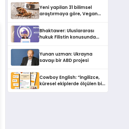
Yeni yapilan 31 bilimsel
araştırmaya göre, Vegan
Köpek Maması ve Vegan
Kedi Mamasının İyi
Bhaktawer: Uluslararası
Sindirildiğini Ortaya Koydu
hukuk Filistin konusunda
çifte standart uyguluyor
Yunan uzman: Ukrayna
savaşı bir ABD projesi
Cowboy English: “İngilizce,
küresel ekiplerde ölçülen bir
iş yetkinliğine dönüşüyor”