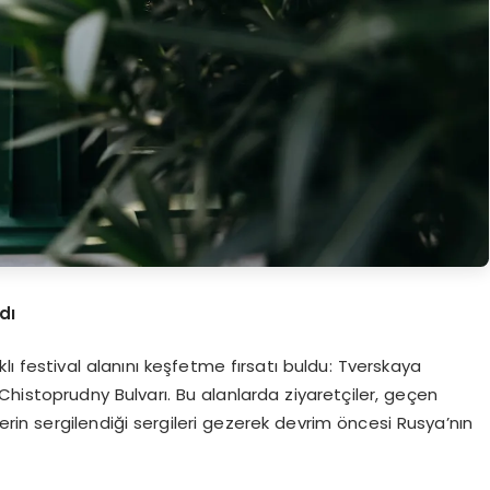
dı
ı festival alanını keşfetme fırsatı buldu: Tverskaya
histoprudny Bulvarı. Bu alanlarda ziyaretçiler, geçen
lerin sergilendiği sergileri gezerek devrim öncesi Rusya’nın