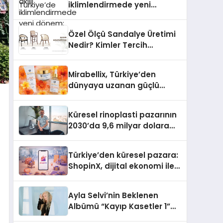
iklimlendirmede yeni
dönem: Madoka Plus
Türkiye’de
Özel Ölçü Sandalye Üretimi
Nedir? Kimler Tercih
Etmelidir?
Mirabellix, Türkiye’den
dünyaya uzanan güçlü
büyümesini sürdürüyor
Küresel rinoplasti pazarının
2030’da 9,6 milyar dolara
ulaşması bekleniyor
Türkiye’den küresel pazara:
ShopinX, dijital ekonomi ile
gerçek dünya alışverişini bir
araya getirmeyi hedefliyor
Ayla Selvi’nin Beklenen
Albümü “Kayıp Kasetler 1”
Yayınlandı!