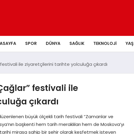
ASAYFA
SPOR
DÜNYA
SAĞLIK
TEKNOLOJI
YA
tivali ile ziyaretçilerini tarihte yolculuğa çıkardı
ğlar” festivali ile
lculuğa çıkardı
 düzenlenen büyük ölçekli tarih festivali “Zamanlar ve
sya’nın başkenti hem tarih meraklıları hem de Moskova’yı
tarihi mirasa sahip bir şehir olarak keşfetmek isteyen