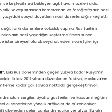
ği ise keşfedilmeyi bekleyen açık hava müzeleri oldu.
erlik Savaşı sırasında kameraman ve fotoğrafçıların nasıl
 yüzyıldaki sosyal davetlerin nasıl düzenlendiğini keşfetti.
i değil; farklı dönemlere yolculuk yapma, Rus tarihinin
nsanların nasıl yaşadığını keşfetme fırsatı sunan
ce ister bireysel olarak seyahat eden ziyaretçiler için
ar”
, Eski Rus döneminden geçen yüzyıla kadar Rusya’nın
ojesidir. İlk kez 2011 yılında düzenlenen festival, Moskova’nın
tlerine kadar çok sayıda noktada gerçekleştiriliyor.
ırmaları, sergiler, tiyatro gösterileri ve kapsamlı eğitim
eksel el sanatlarına yönelik atölyeler de düzenleniyor.
tli ülkelerden gelen canlandırmacılar yer alıyor. Bu yılın