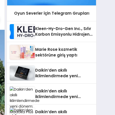
Oyun Severler İçin Telegram Grupları
Kleen-Hy-Dro-Gen Inc., Sıfır
Karbon Emisyonlu Hidrojen
Isıtma Teknolojisinde ISO ve
TSSA Düzenleyici Onaylarını
Marie Rose kozmetik
Aldı
sektörüne giriş yaptı
Daikin’den akıllı
iklimlendirmede yeni
dönem: Madoka Plus
Türkiye’de
Daikin’den akıllı
iklimlendirmede yeni
dönem: Madoka Plus
Türkiye’de
Daikin’den akıllı