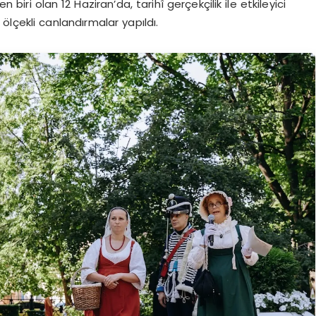
n biri olan 12 Haziran’da, tarihî gerçekçilik ile etkileyici
ölçekli canlandırmalar yapıldı.