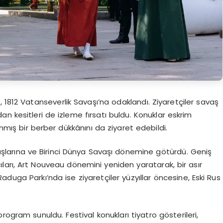
 1812 Vatanseverlik Savaşı’na odaklandı. Ziyaretçiler savaş
n kesitleri de izleme fırsatı buldu. Konuklar eskrim
nmış bir berber dükkânını da ziyaret edebildi.
n başlarına ve Birinci Dünya Savaşı dönemine götürdü. Geniş
ıcıları, Art Nouveau dönemini yeniden yaratarak, bir asır
duga Parkı’nda ise ziyaretçiler yüzyıllar öncesine, Eski Rus
ogram sunuldu. Festival konukları tiyatro gösterileri,