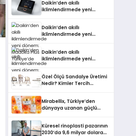
Daikin’den akıllı
iklimlendirmede yeni
dönem: Madoka Plus
Türkiye’de
Daikin’den akıllı
iklimlendirmede yeni
dönem: Madoka Plus
Türkiye’de
Daikin’den akıllı
iklimlendirmede yeni
dönem: Madoka Plus
Türkiye’de
Özel Ölçü Sandalye Üretimi
Nedir? Kimler Tercih
Etmelidir?
Mirabellix, Türkiye’den
dünyaya uzanan güçlü
büyümesini sürdürüyor
Küresel rinoplasti pazarının
2030’da 9,6 milyar dolara