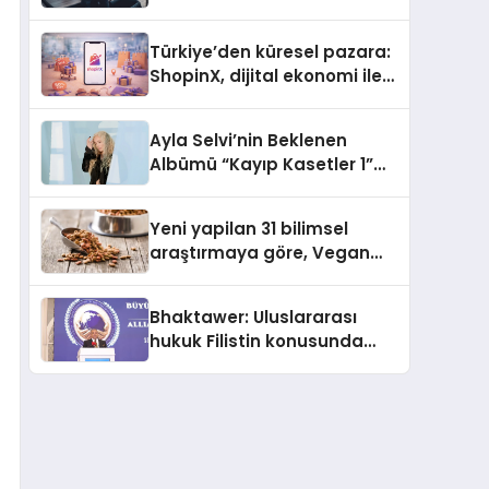
ulaşması bekleniyor
Türkiye’den küresel pazara:
ShopinX, dijital ekonomi ile
gerçek dünya alışverişini bir
araya getirmeyi hedefliyor
Ayla Selvi’nin Beklenen
Albümü “Kayıp Kasetler 1”
Yayınlandı!
Yeni yapilan 31 bilimsel
araştırmaya göre, Vegan
Köpek Maması ve Vegan
Kedi Mamasının İyi
Bhaktawer: Uluslararası
Sindirildiğini Ortaya Koydu
hukuk Filistin konusunda
çifte standart uyguluyor