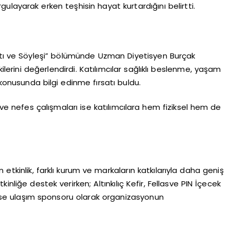
rgulayarak erken teşhisin hayat kurtardığını belirtti.
altı ve Söyleşi” bölümünde Uzman Diyetisyen Burçak
ilerini değerlendirdi. Katılımcılar sağlıklı beslenme, yaşam
 konusunda bilgi edinme fırsatı buldu.
 ve nefes çalışmaları ise katılımcılara hem fiziksel hem de
etkinlik, farklı kurum ve markaların katkılarıyla daha geniş
inliğe destek verirken; Altınkılıç Kefir, Fellasve PIN İçecek
ise ulaşım sponsoru olarak organizasyonun