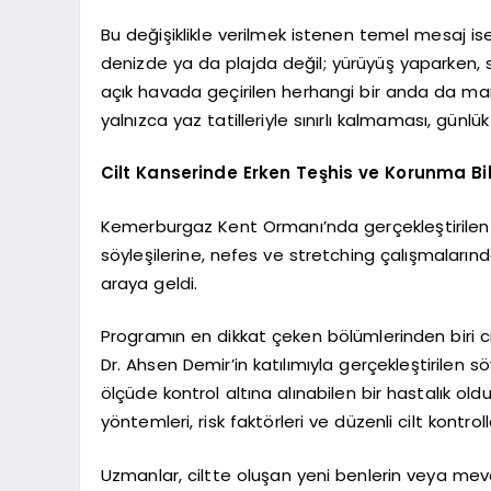
Bu değişiklikle verilmek istenen temel mesaj ise 
denizde ya da plajda değil; yürüyüş yaparken, s
açık havada geçirilen herhangi bir anda da mar
yalnızca yaz tatilleriyle sınırlı kalmaması, günl
Cilt Kanserinde Erken Teşhis ve Korunma Bil
Kemerburgaz Kent Ormanı’nda gerçekleştirilen e
söyleşilerine, nefes ve stretching çalışmalarınd
araya geldi.
Programın en dikkat çeken bölümlerinden biri cil
Dr. Ahsen Demir’in katılımıyla gerçekleştirilen s
ölçüde kontrol altına alınabilen bir hastalık ol
yöntemleri, risk faktörleri ve düzenli cilt kontroll
Uzmanlar, ciltte oluşan yeni benlerin veya me