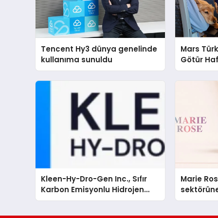
Tencent Hy3 dünya genelinde
Mars Türk
kullanıma sunuldu
Götür Haf
Kleen-Hy-Dro-Gen Inc., Sıfır
Marie Ro
Karbon Emisyonlu Hidrojen
sektörüne
Isıtma Teknolojisinde ISO ve
TSSA Düzenleyici Onaylarını