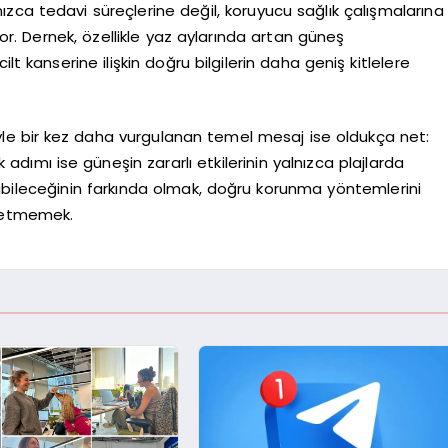
zca tedavi süreçlerine değil, koruyucu sağlık çalışmalarına
r. Dernek, özellikle yaz aylarında artan güneş
lt kanserine ilişkin doğru bilgilerin daha geniş kitlelere
yle bir kez daha vurgulanan temel mesaj ise oldukça net:
adımı ise güneşin zararlı etkilerinin yalnızca plajlarda
abileceğinin farkında olmak, doğru korunma yöntemlerini
l etmemek.