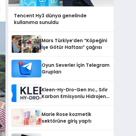
Tencent Hy3 dünya genelinde
kullanıma sunuldu
Mars Türkiye’den “Köpeğini
İşe Götür Haftası” çağrısı
Oyun Severler İçin Telegram
Grupları
Kleen-Hy-Dro-Gen Inc., Sıfır
Karbon Emisyonlu Hidrojen
Isıtma Teknolojisinde ISO ve
TSSA Düzenleyici Onaylarını
Marie Rose kozmetik
Aldı
sektörüne giriş yaptı