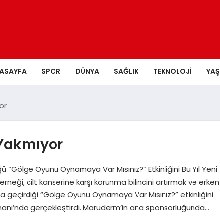
ASAYFA
SPOR
DÜNYA
SAĞLIK
TEKNOLOJI
YA
or
 Yakmıyor
 “Gölge Oyunu Oynamaya Var Mısınız?” Etkinliğini Bu Yıl Yeni
neği, cilt kanserine karşı korunma bilincini artırmak ve erken
 geçirdiği “Gölge Oyunu Oynamaya Var Mısınız?” etkinliğini
rmanı’nda gerçekleştirdi. Maruderm’in ana sponsorluğunda…