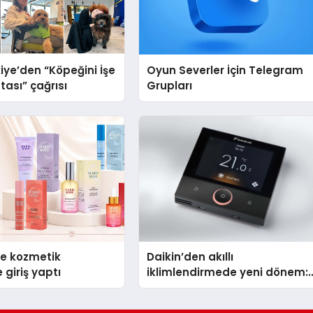
iye’den “Köpeğini İşe
Oyun Severler İçin Telegram
tası” çağrısı
Grupları
se kozmetik
Daikin’den akıllı
 giriş yaptı
iklimlendirmede yeni dönem:
Madoka Plus Türkiye’de