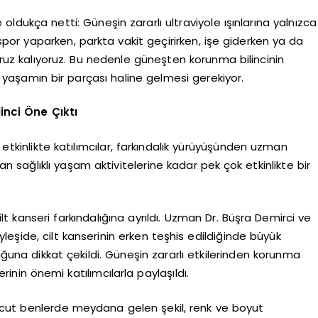
oldukça netti: Güneşin zararlı ultraviyole ışınlarına yalnızca
por yaparken, parkta vakit geçirirken, işe giderken ya da
uz kalıyoruz. Bu nedenle güneşten korunma bilincinin
ük yaşamın bir parçası haline gelmesi gerekiyor.
inci Öne Çıktı
tkinlikte katılımcılar, farkındalık yürüyüşünden uzman
an sağlıklı yaşam aktivitelerine kadar pek çok etkinlikte bir
t kanseri farkındalığına ayrıldı. Uzman Dr. Büşra Demirci ve
öyleşide, cilt kanserinin erken teşhis edildiğinde büyük
duğuna dikkat çekildi. Güneşin zararlı etkilerinden korunma
erinin önemi katılımcılarla paylaşıldı.
vcut benlerde meydana gelen şekil, renk ve boyut