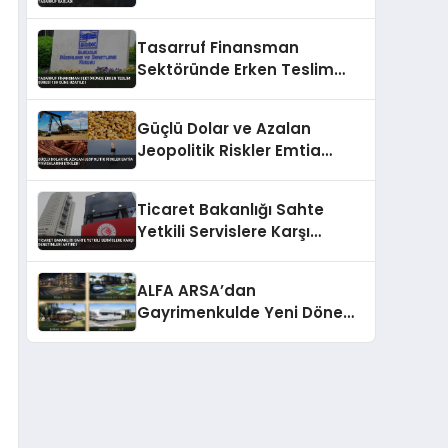
Sağladı
Tasarruf Finansman
Sektöründe Erken Teslim
Süresi 180 Güne Uzatıldı
Güçlü Dolar ve Azalan
Jeopolitik Riskler Emtia
Piyasalarını Etkiledi
Ticaret Bakanlığı Sahte
Yetkili Servislere Karşı
Denetimleri Artırdı
ALFA ARSA’dan
Gayrimenkulde Yeni Dönem:
Premium Yaşam ve Yatırım
Fırsatları Bir Arada