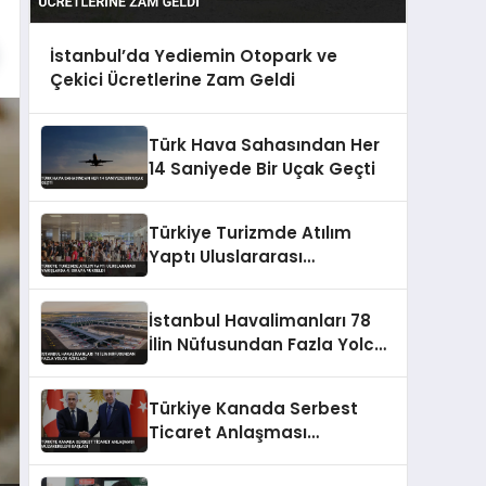
İstanbul’da Yediemin Otopark ve
Çekici Ücretlerine Zam Geldi
Türk Hava Sahasından Her
14 Saniyede Bir Uçak Geçti
Türkiye Turizmde Atılım
Yaptı Uluslararası
Varışlarda 4. Sıraya Yükseldi
İstanbul Havalimanları 78
İlin Nüfusundan Fazla Yolcu
Ağırladı
Türkiye Kanada Serbest
Ticaret Anlaşması
Müzakereleri Başladı