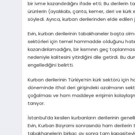
bir ivme kazandırdığını ifade etti. Bu derileri
ürünlerin (ayakkabı, çanta, kemer, deri ve kürk eş
söyledi. Ayrıca, kurban derilerinden elde edilen j
Evin, kurban derilerinin tabakhaneler başta olm
sektörleri için temel hammadde olduğunu hatırl
kazandırılamadığını, bir kısmının geç toplanması
nedeniyle kalitesini yitirdiğini dile getirdi. Bu
engellediğini belirtti.
Kurban derilerinin Türkiye’nin kürk sektörü için
döneminde ithal deri girişindeki azalmanın sekt
çoğalması ve ham maddeye erişimin kolaylaşm
tanıyor.
İstanbul’da kesilen kurbanların derilerinin genel
Evin, Kurban Bayramı sonrasında ham derilerin 
tabakhanelerin birkaç ay sonra tam kapasiteyle 