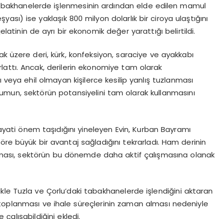
n tabakhanelerde işlenmesinin ardından elde edilen mamul
yası) ise yaklaşık 800 milyon dolarlık bir ciroya ulaştığını
elatinin de ayrı bir ekonomik değer yarattığı belirtildi.
ak üzere deri, kürk, konfeksiyon, saraciye ve ayakkabı
attı. Ancak, derilerin ekonomiye tam olarak
 veya ehil olmayan kişilerce kesilip yanlış tuzlanması
 durumun, sektörün potansiyelini tam olarak kullanmasını
 hayati önem taşıdığını yineleyen Evin, Kurban Bayramı
öre büyük bir avantaj sağladığını tekrarladı. Ham derinin
ası, sektörün bu dönemde daha aktif çalışmasına olanak
likle Tuzla ve Çorlu’daki tabakhanelerde işlendiğini aktaran
toplanması ve ihale süreçlerinin zaman alması nedeniyle
çalışabildiğini ekledi.