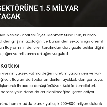
aciye Meslek Komitesi Üyesi Mehmet Musa Evin, Kurban
l deri girişinin azaldığını ve bunun deri sektörü için önemli
rban Bayramı’nın dericiler tarafından dört gözle beklendiğini,
ğını ve miktarının arttığını vurguladı.
Katkısı
rkiye’nin yüksek katma değerli üretim yapan deri ve kürk
sağlıyor. Bayramda toplanan deriler, ayakkabıdan çantaya,
lenerek ihracata dönüştürülüyor. Sektör temsilcileri,
tansiyelin daha da artırılabileceğine işaret ediyor.
törüne ham madde olarak yaklaşık 700-800 milyon dolarlık