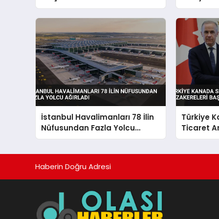
Geldi
İstanbul Havalimanları 78 İlin
Türkiye 
Nüfusundan Fazla Yolcu
Ticaret 
Ağırladı
Müzakerel
Haberin Doğru Adresi