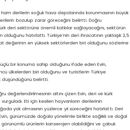
ham derilerin soğuk hava depolarında korunmasının büyük
erilerin bozulup zarar göreceğini belirtti. Doğru
Türk deri sektörüne önemli katkılar sağlayacağını, sektörün
olduğunu hatırlattı. Türkiye’nin deri ihracatının yaklaşık 2,5
at değerinin en yüksek sektörlerden biri olduğunu sözlerine
güçlü bir konuma sahip olduğunu ifade eden Evin,
cü ülkelerden biri olduğunu ve turistlerin Türkiye
ak düşündüğünü belirtti.
ru değerlendirilmesinin altını çizen Evin, deri ve kürk
rguladı. Eti için kesilen hayvanların derilerinin
a yok olmasının yüzlerce yıl süreceğini hatırlattı. Deri
 Evin, günümüzde doğala yönelimle birlikte sağlıklı ve doğal
ürk görünümlü ürünlerin kanserojen olabildiğini ve çabuk