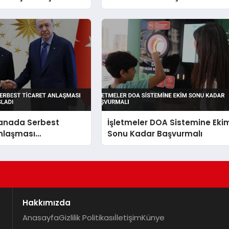
Sıraya Yükseldi
Kanada Serbest
İşletmeler DOA Sistemine Eki
Anlaşması
Sonu Kadar Başvurmalı
eri Başladı
Hakkımızda
Anasayfa
Gizlilik Politikası
İletişim
Künye