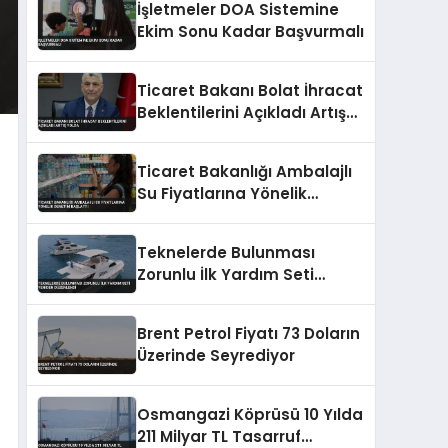
İşletmeler DOA Sistemine
Ekim Sonu Kadar Başvurmalı
Ticaret Bakanı Bolat İhracat
Beklentilerini Açıkladı Artış
Yolda
Ticaret Bakanlığı Ambalajlı
Su Fiyatlarına Yönelik
Denetim Başlattı
Teknelerde Bulunması
Zorunlu İlk Yardım Seti
Yeniden Düzenlendi
Brent Petrol Fiyatı 73 Doların
Üzerinde Seyrediyor
Osmangazi Köprüsü 10 Yılda
211 Milyar TL Tasarruf