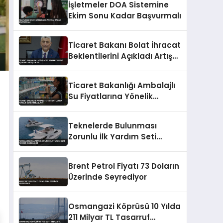
İşletmeler DOA Sistemine
Ekim Sonu Kadar Başvurmalı
Ticaret Bakanı Bolat İhracat
Beklentilerini Açıkladı Artış
Yolda
Ticaret Bakanlığı Ambalajlı
Su Fiyatlarına Yönelik
Denetim Başlattı
Teknelerde Bulunması
Zorunlu İlk Yardım Seti
Yeniden Düzenlendi
Brent Petrol Fiyatı 73 Doların
Üzerinde Seyrediyor
Osmangazi Köprüsü 10 Yılda
211 Milyar TL Tasarruf