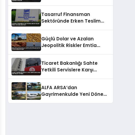
Sağladı
Tasarruf Finansman
Sektöründe Erken Teslim
Süresi 180 Güne Uzatıldı
Güçlü Dolar ve Azalan
Jeopolitik Riskler Emtia
Piyasalarını Etkiledi
Ticaret Bakanlığı Sahte
Yetkili Servislere Karşı
Denetimleri Artırdı
ALFA ARSA’dan
Gayrimenkulde Yeni Dönem:
Premium Yaşam ve Yatırım
Fırsatları Bir Arada