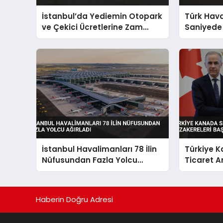
İstanbul’da Yediemin Otopark
Türk Hav
ve Çekici Ücretlerine Zam
Saniyede 
Geldi
İstanbul Havalimanları 78 İlin
Türkiye 
Nüfusundan Fazla Yolcu
Ticaret 
Ağırladı
Müzakerel
Haberin Doğru Adresi