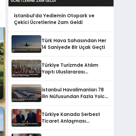
İstanbul’da Yediemin Otopark ve
Çekici Ücretlerine Zam Geldi
Türk Hava Sahasından Her
14 Saniyede Bir Uçak Geçti
Türkiye Turizmde Atılım
Yaptı Uluslararası
Varışlarda 4. Sıraya Yükseldi
İstanbul Havalimanları 78
İlin Nüfusundan Fazla Yolcu
Ağırladı
Türkiye Kanada Serbest
Ticaret Anlaşması
Müzakereleri Başladı