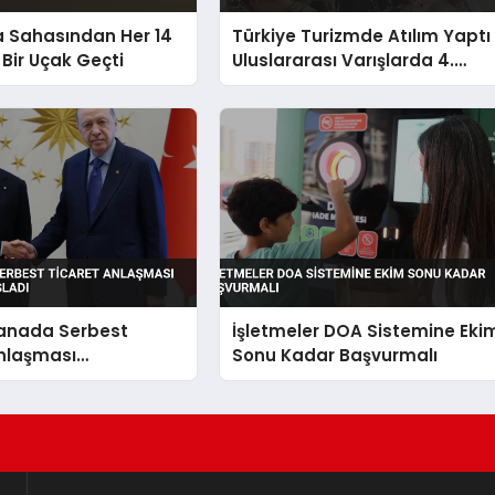
a Sahasından Her 14
Türkiye Turizmde Atılım Yaptı
Bir Uçak Geçti
Uluslararası Varışlarda 4.
Sıraya Yükseldi
Kanada Serbest
İşletmeler DOA Sistemine Eki
Anlaşması
Sonu Kadar Başvurmalı
eri Başladı