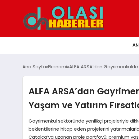
AN
Ana Sayfa
Ekonomi
ALFA ARSA’dan Gayrimenkulde Y
ALFA ARSA’dan Gayrime
Yaşam ve Yatırım Fırsatla
Gayrimenkul sektöründe yenilikçi projeleriyle dik
beklentilerine hitap eden projelerini yatırımcılar
Çatalca’ya uzanan proje portföyü; premium yaş