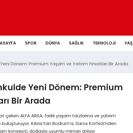
ASAYFA
SPOR
DÜNYA
SAĞLIK
TEKNOLOJI
YA
eni Dönem: Premium Yaşam ve Yatırım Fırsatları Bir Arada
nkulde Yeni Dönem: Premium
rı Bir Arada
kat çeken ALFA ARSA, farklı yaşam tarzlarına ve yatırım
la buluşturuyor. Kıbrıs’tan Bodrum’a, Saros Körfezi’nden
am konsepti, doğayla uyumlu mimari anlayı