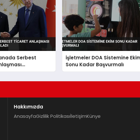
Kanada Serbest
İşletmeler DOA Sistemine Eki
Anlaşması
Sonu Kadar Başvurmalı
eri Başladı
Hakkımızda
Anasayfa
Gizlilik Politikası
İletişim
Künye