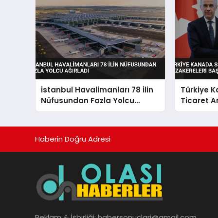
İstanbul Havalimanları 78 İlin
Türkiye 
Nüfusundan Fazla Yolcu
Ticaret 
Ağırladı
Müzakerel
Haberin Doğru Adresi
Reklam & İşbirliği:
habersonuclari@gmail.com