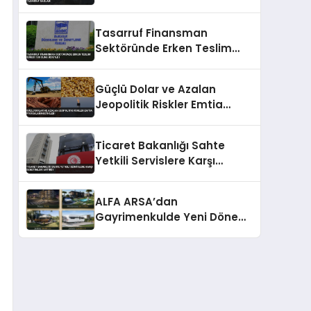
Sağladı
Tasarruf Finansman
Sektöründe Erken Teslim
Süresi 180 Güne Uzatıldı
Güçlü Dolar ve Azalan
Jeopolitik Riskler Emtia
Piyasalarını Etkiledi
Ticaret Bakanlığı Sahte
Yetkili Servislere Karşı
Denetimleri Artırdı
ALFA ARSA’dan
Gayrimenkulde Yeni Dönem:
Premium Yaşam ve Yatırım
Fırsatları Bir Arada