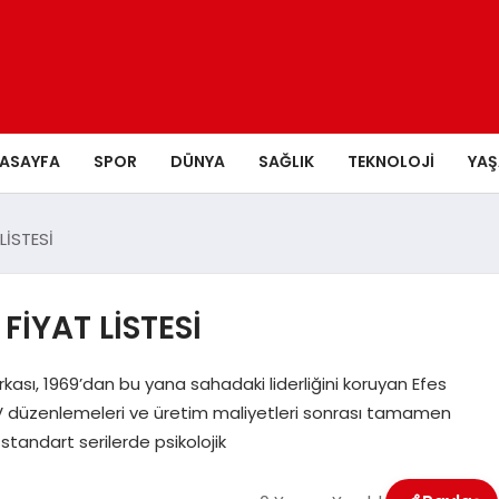
ASAYFA
SPOR
DÜNYA
SAĞLIK
TEKNOLOJI
YA
LİSTESİ
FİYAT LİSTESİ
rkası, 1969’dan bu yana sahadaki liderliğini koruyan Efes
ni ÖTV düzenlemeleri ve üretim maliyetleri sonrası tamamen
 standart serilerde psikolojik