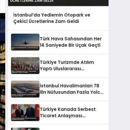
İstanbul’da Yediemin Otopark ve
Çekici Ücretlerine Zam Geldi
Türk Hava Sahasından Her
14 Saniyede Bir Uçak Geçti
Türkiye Turizmde Atılım
Yaptı Uluslararası
Varışlarda 4. Sıraya Yükseldi
İstanbul Havalimanları 78
İlin Nüfusundan Fazla Yolcu
Ağırladı
Türkiye Kanada Serbest
Ticaret Anlaşması
Müzakereleri Başladı