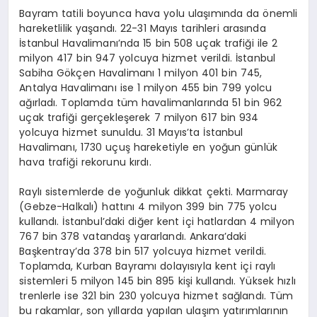
Bayram tatili boyunca hava yolu ulaşımında da önemli
hareketlilik yaşandı. 22-31 Mayıs tarihleri arasında
İstanbul Havalimanı’nda 15 bin 508 uçak trafiği ile 2
milyon 417 bin 947 yolcuya hizmet verildi. İstanbul
Sabiha Gökçen Havalimanı 1 milyon 401 bin 745,
Antalya Havalimanı ise 1 milyon 455 bin 799 yolcu
ağırladı. Toplamda tüm havalimanlarında 51 bin 962
uçak trafiği gerçekleşerek 7 milyon 617 bin 934
yolcuya hizmet sunuldu. 31 Mayıs’ta İstanbul
Havalimanı, 1730 uçuş hareketiyle en yoğun günlük
hava trafiği rekorunu kırdı.
Raylı sistemlerde de yoğunluk dikkat çekti. Marmaray
(Gebze-Halkalı) hattını 4 milyon 399 bin 775 yolcu
kullandı. İstanbul’daki diğer kent içi hatlardan 4 milyon
767 bin 378 vatandaş yararlandı. Ankara’daki
Başkentray’da 378 bin 517 yolcuya hizmet verildi.
Toplamda, Kurban Bayramı dolayısıyla kent içi raylı
sistemleri 5 milyon 145 bin 895 kişi kullandı. Yüksek hızlı
trenlerle ise 321 bin 230 yolcuya hizmet sağlandı. Tüm
bu rakamlar, son yıllarda yapılan ulaşım yatırımlarının