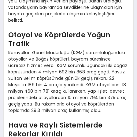
yolu ulaşımına ilişkin verileri paylaştı. Bakan Uraloğlu,
vatandaşların bayramda sevdiklerine ulaşmaları için
hayata geçirilen projelerle ulaşımın kolaylaştığını
belirtti.
Otoyol ve Köprülerde Yoğun
Trafik
Karayolları Genel Müdürlüğü (KGM) sorumluluğundaki
otoyollar ve Boğaz köprüleri, bayram süresince
ücretsiz hizmet verdi. KGM sorumluluğundaki iki boğaz
köprüsünden 4 milyon 692 bin 868 araç geçti. Yavuz
Sultan Selim Köprüsü’nde günlük geçiş rekoru 22
Mayıs’ta 189 bin 4 araçla yenilendi. KGM otoyollarını 18
milyon 468 bin 781 araç kullanırken, yap-işlet-devret
projelerindeki otoyollardan 10 milyon 794 bin 375 araç
geçiş yaptı. Bu rakamlarla otoyol ve köprülerden
toplamda 29,3 milyon araç kullanmış oldu.
Hava ve Raylı Sistemlerde
Rekorlar Kırıldı