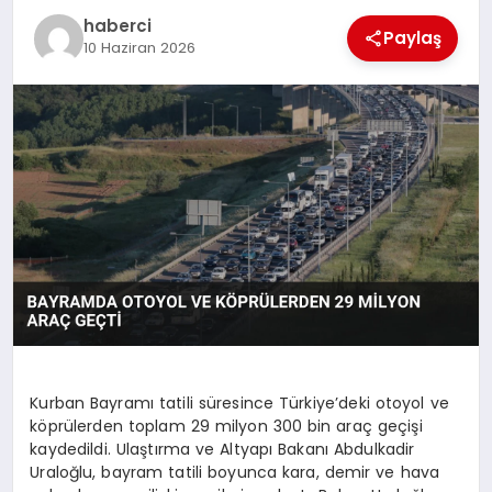
haberci
Paylaş
10 Haziran 2026
Kurban Bayramı tatili süresince Türkiye’deki otoyol ve
köprülerden toplam 29 milyon 300 bin araç geçişi
kaydedildi. Ulaştırma ve Altyapı Bakanı Abdulkadir
Uraloğlu, bayram tatili boyunca kara, demir ve hava