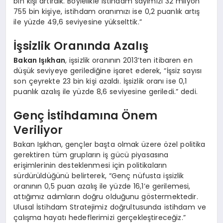
bin kişi artırdık. Böylelikle istihdam sayımızı 32 milyon
755 bin kişiye, istihdam oranımızı ise 0,2 puanlık artış
ile yüzde 49,6 seviyesine yükselttik.”
İşsizlik Oranında Azalış
Bakan Işıkhan
, işsizlik oranının 2013’ten itibaren en
düşük seviyeye gerilediğine işaret ederek, “İşsiz sayısı
son çeyrekte 23 bin kişi azaldı. İşsizlik oranı ise 0,1
puanlık azalış ile yüzde 8,6 seviyesine geriledi.” dedi.
Genç İstihdamına Önem
Veriliyor
Bakan Işıkhan, gençler başta olmak üzere özel politika
gerektiren tüm grupların iş gücü piyasasına
erişimlerinin desteklenmesi için politikaların
sürdürüldüğünü belirterek, “Genç nüfusta işsizlik
oranının 0,5 puan azalış ile yüzde 16,1’e gerilemesi,
attığımız adımların doğru olduğunu göstermektedir.
Ulusal İstihdam Stratejimiz doğrultusunda istihdam ve
çalışma hayatı hedeflerimizi gerçekleştireceğiz.”