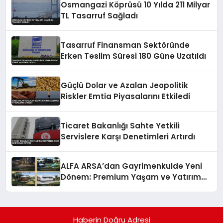
Osmangazi Köprüsü 10 Yılda 211 Milyar
TL Tasarruf Sağladı
Tasarruf Finansman Sektöründe
Erken Teslim Süresi 180 Güne Uzatıldı
Güçlü Dolar ve Azalan Jeopolitik
Riskler Emtia Piyasalarını Etkiledi
Ticaret Bakanlığı Sahte Yetkili
Servislere Karşı Denetimleri Artırdı
ALFA ARSA’dan Gayrimenkulde Yeni
Dönem: Premium Yaşam ve Yatırım
Fırsatları Bir Arada
Haberin Doğru Adresi