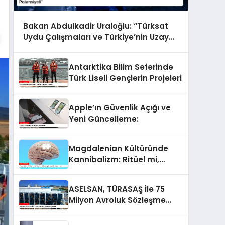
Bakan Abdulkadir Uraloğlu: “Türksat
Uydu Çalışmaları ve Türkiye’nin Uzay
Potansiyeli”
Antarktika Bilim Seferinde
Türk Liseli Gençlerin Projeleri
Apple’ın Güvenlik Açığı ve
Yeni Güncelleme:
Magdalenian Kültüründe
Kannibalizm: Ritüel mi,
Savaşın Bir Sonucu mu?
ASELSAN, TÜRASAŞ İle 75
Milyon Avroluk Sözleşme
İmzaladı