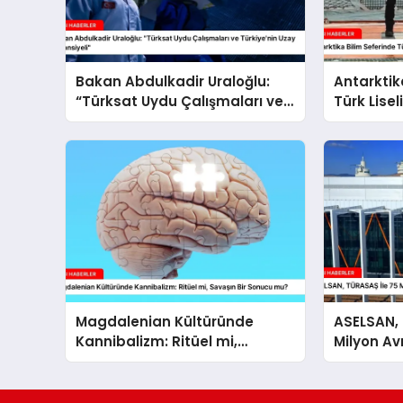
Bakan Abdulkadir Uraloğlu:
Antarktik
“Türksat Uydu Çalışmaları ve
Türk Lisel
Türkiye’nin Uzay Potansiyeli”
Magdalenian Kültüründe
ASELSAN, 
Kannibalizm: Ritüel mi,
Milyon Av
Savaşın Bir Sonucu mu?
İmzaladı