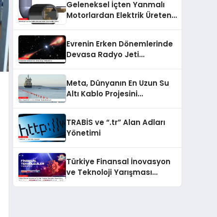
Geleneksel İçten Yanmalı
Motorlardan Elektrik Üreten
Yenilikçi Sistem
Evrenin Erken Dönemlerinde
Devasa Radyo Jeti
Keşfedildi
Meta, Dünyanın En Uzun Su
Altı Kablo Projesini
Başlatıyor
TRABİS ve “.tr” Alan Adları
Yönetimi
Türkiye Finansal İnovasyon
ve Teknoloji Yarışması
Başvuruları Devam Ediyor