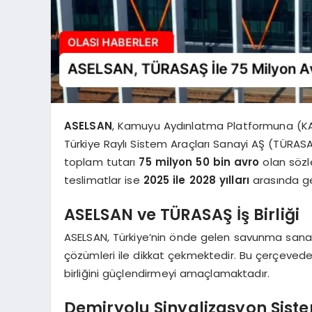
ASELSAN
, Kamuyu Aydınlatma Platformuna (KA
Türkiye Raylı Sistem Araçları Sanayi AŞ (TÜRASA
toplam tutarı
75 milyon 50 bin avro
olan sözl
teslimatlar ise
2025 ile 2028 yılları
arasında ge
ASELSAN ve TÜRASAŞ İş Birliği
ASELSAN, Türkiye’nin önde gelen savunma sanayi ş
çözümleri ile dikkat çekmektedir. Bu çerçevede 
birliğini güçlendirmeyi amaçlamaktadır.
Demiryolu Sinyalizasyon Siste