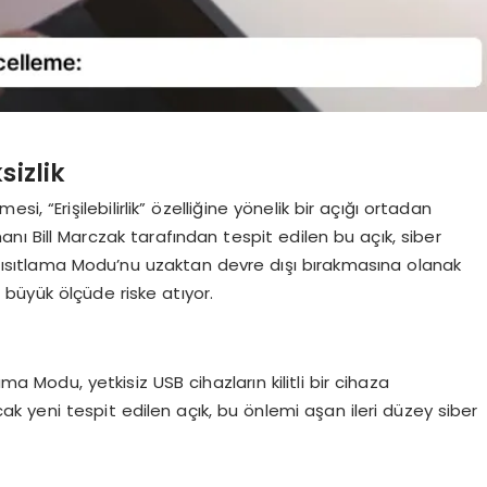
sizlik
, “Erişilebilirlik” özelliğine yönelik bir açığı ortadan
nı Bill Marczak tarafından tespit edilen bu açık, siber
SB Kısıtlama Modu’nu uzaktan devre dışı bırakmasına olanak
ni büyük ölçüde riske atıyor.
ama Modu, yetkisiz USB cihazların kilitli bir cihaza
cak yeni tespit edilen açık, bu önlemi aşan ileri düzey siber