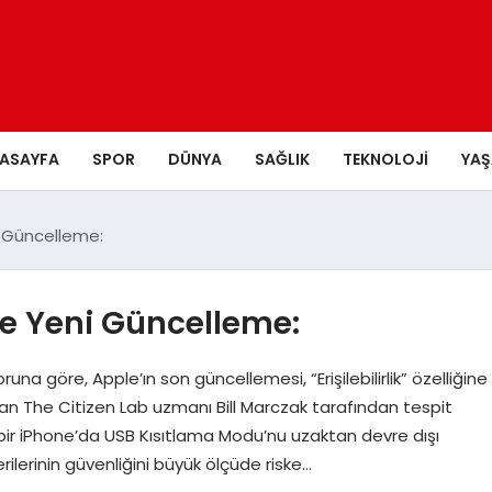
ASAYFA
SPOR
DÜNYA
SAĞLIK
TEKNOLOJI
YA
i Güncelleme:
ve Yeni Güncelleme:
runa göre, Apple’ın son güncellemesi, “Erişilebilirlik” özelliğine
ndan The Citizen Lab uzmanı Bill Marczak tarafından tespit
lan bir iPhone’da USB Kısıtlama Modu’nu uzaktan devre dışı
rilerinin güvenliğini büyük ölçüde riske…