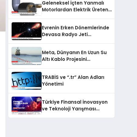
Geleneksel İçten Yanmalı
Motorlardan Elektrik Üreten
Yenilikçi Sistem
Evrenin Erken Dönemlerinde
Devasa Radyo Jeti
Keşfedildi
Meta, Dünyanın En Uzun Su
Altı Kablo Projesini
Başlatıyor
TRABİS ve “.tr” Alan Adları
Yönetimi
Türkiye Finansal İnovasyon
ve Teknoloji Yarışması
Başvuruları Devam Ediyor