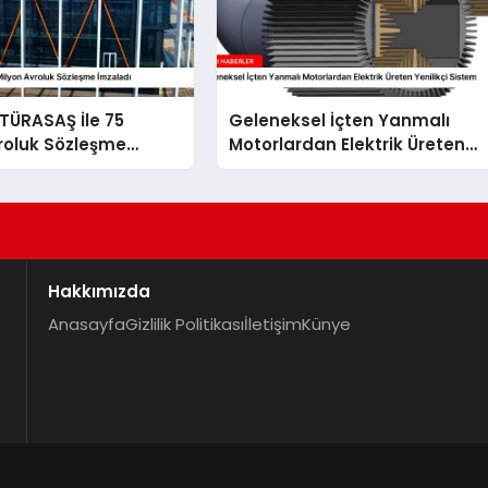
TÜRASAŞ İle 75
Geleneksel İçten Yanmalı
roluk Sözleşme
Motorlardan Elektrik Üreten
Yenilikçi Sistem
Hakkımızda
Anasayfa
Gizlilik Politikası
İletişim
Künye