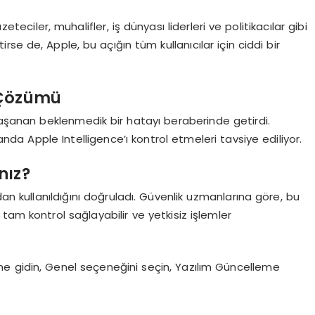
eteciler, muhalifler, iş dünyası liderleri ve politikacılar gibi
ektirse de, Apple, bu açığın tüm kullanıcılar için ciddi bir
 Çözümü
yaşanan beklenmedik bir hatayı beraberinde getirdi.
manda Apple Intelligence’ı kontrol etmeleri tavsiye ediliyor.
nız?
dan kullanıldığını doğruladı. Güvenlik uzmanlarına göre, bu
tam kontrol sağlayabilir ve yetkisiz işlemler
e gidin, Genel seçeneğini seçin, Yazılım Güncelleme