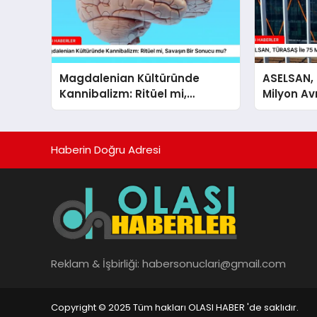
Magdalenian Kültüründe
ASELSAN, 
Kannibalizm: Ritüel mi,
Milyon Av
Savaşın Bir Sonucu mu?
İmzaladı
Haberin Doğru Adresi
Reklam & İşbirliği:
habersonuclari@gmail.com
Copyright © 2025 Tüm hakları OLASI HABER 'de saklıdır.