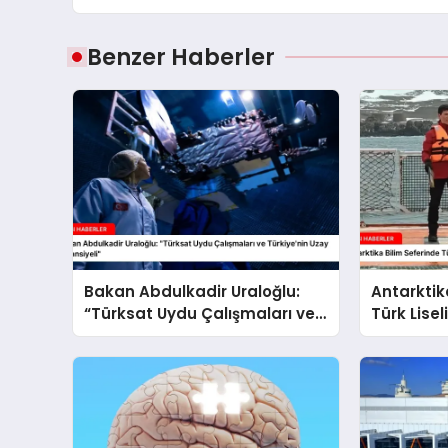
Benzer Haberler
Bakan Abdulkadir Uraloğlu:
Antarktik
“Türksat Uydu Çalışmaları ve
Türk Lisel
Türkiye’nin Uzay Potansiyeli”