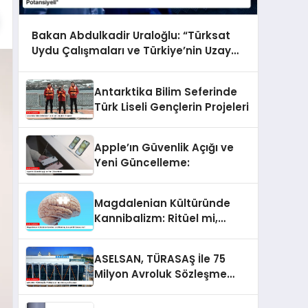
Bakan Abdulkadir Uraloğlu: “Türksat
Uydu Çalışmaları ve Türkiye’nin Uzay
Potansiyeli”
Antarktika Bilim Seferinde
Türk Liseli Gençlerin Projeleri
Apple’ın Güvenlik Açığı ve
Yeni Güncelleme:
Magdalenian Kültüründe
Kannibalizm: Ritüel mi,
Savaşın Bir Sonucu mu?
ASELSAN, TÜRASAŞ İle 75
Milyon Avroluk Sözleşme
İmzaladı