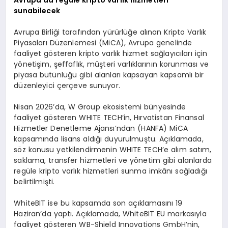
Avrupa’da regüle kripto varlık hizmetleri
sunabilecek
Avrupa Birliği tarafından yürürlüğe alınan Kripto Varlık
Piyasaları Düzenlemesi (MiCA), Avrupa genelinde
faaliyet gösteren kripto varlık hizmet sağlayıcıları için
yönetişim, şeffaflık, müşteri varlıklarının korunması ve
piyasa bütünlüğü gibi alanları kapsayan kapsamlı bir
düzenleyici çerçeve sunuyor.
Nisan 2026’da, W Group ekosistemi bünyesinde
faaliyet gösteren WHITE TECH’in, Hırvatistan Finansal
Hizmetler Denetleme Ajansı’ndan (HANFA) MiCA
kapsamında lisans aldığı duyurulmuştu. Açıklamada,
söz konusu yetkilendirmenin WHITE TECH’e alım satım,
saklama, transfer hizmetleri ve yönetim gibi alanlarda
regüle kripto varlık hizmetleri sunma imkânı sağladığı
belirtilmişti.
WhiteBIT ise bu kapsamda son açıklamasını 19
Haziran’da yaptı. Açıklamada, WhiteBIT EU markasıyla
faaliyet gösteren WB-Shield Innovations GmbH’nin,