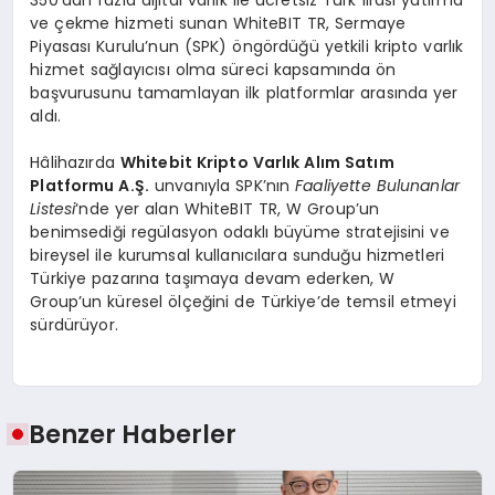
350’dan fazla dijital varlık ile ücretsiz Türk lirası yatırma
ve çekme hizmeti sunan WhiteBIT TR, Sermaye
Piyasası Kurulu’nun (SPK) öngördüğü yetkili kripto varlık
hizmet sağlayıcısı olma süreci kapsamında ön
başvurusunu tamamlayan ilk platformlar arasında yer
aldı.
Hâlihazırda
Whitebit Kripto Varlık Alım Satım
Platformu A.Ş.
unvanıyla SPK’nın
Faaliyette Bulunanlar
Listesi
‘nde yer alan WhiteBIT TR, W Group’un
benimsediği regülasyon odaklı büyüme stratejisini ve
bireysel ile kurumsal kullanıcılara sunduğu hizmetleri
Türkiye pazarına taşımaya devam ederken, W
Group’un küresel ölçeğini de Türkiye’de temsil etmeyi
sürdürüyor.
Benzer Haberler