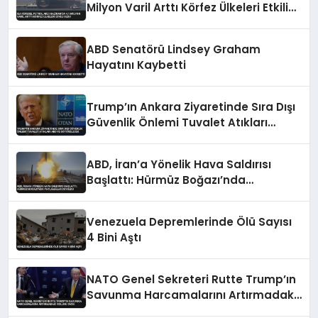
Milyon Varil Arttı Körfez Ülkeleri Etkili
Oldu
ABD Senatörü Lindsey Graham
Hayatını Kaybetti
Trump’ın Ankara Ziyaretinde Sıra Dışı
Güvenlik Önlemi Tuvalet Atıkları
ABD’ye Götürülecek
ABD, İran’a Yönelik Hava Saldırısı
Başlattı: Hürmüz Boğazı’nda
Patlamalar Duyuldu
Venezuela Depremlerinde Ölü Sayısı
4 Bini Aştı
NATO Genel Sekreteri Rutte Trump’ın
Savunma Harcamalarını Artırmadaki
Rolünü Övdü