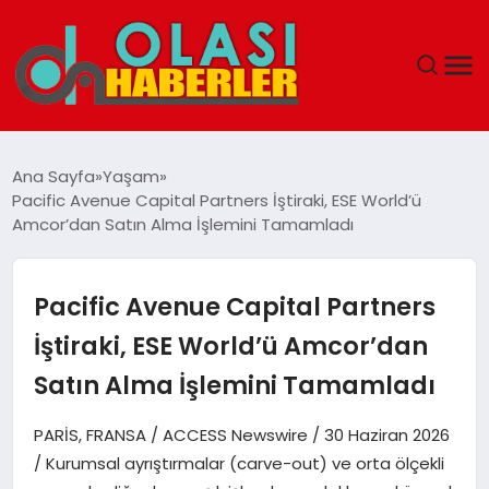
ANASAYFA
Ana Sayfa
Yaşam
Pacific Avenue Capital Partners İştiraki, ESE World’ü
SPOR
Amcor’dan Satın Alma İşlemini Tamamladı
DÜNYA
Pacific Avenue Capital Partners
SAĞLIK
İştiraki, ESE World’ü Amcor’dan
Satın Alma İşlemini Tamamladı
TEKNOLOJI
PARİS, FRANSA / ACCESS Newswire / 30 Haziran 2026
YAŞAM
/ Kurumsal ayrıştırmalar (carve-out) ve orta ölçekli