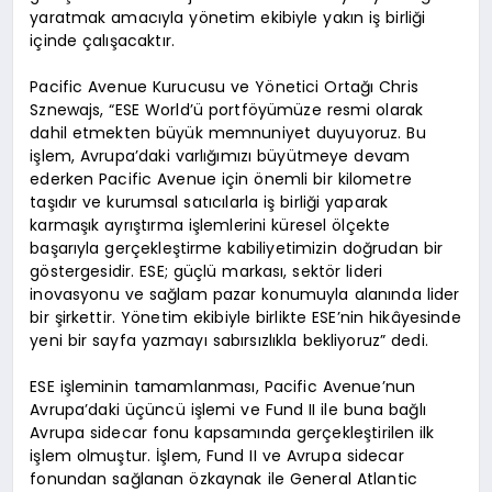
yaratmak amacıyla yönetim ekibiyle yakın iş birliği
içinde çalışacaktır.
Pacific Avenue Kurucusu ve Yönetici Ortağı Chris
Sznewajs, “ESE World’ü portföyümüze resmi olarak
dahil etmekten büyük memnuniyet duyuyoruz. Bu
işlem, Avrupa’daki varlığımızı büyütmeye devam
ederken Pacific Avenue için önemli bir kilometre
taşıdır ve kurumsal satıcılarla iş birliği yaparak
karmaşık ayrıştırma işlemlerini küresel ölçekte
başarıyla gerçekleştirme kabiliyetimizin doğrudan bir
göstergesidir. ESE; güçlü markası, sektör lideri
inovasyonu ve sağlam pazar konumuyla alanında lider
bir şirkettir. Yönetim ekibiyle birlikte ESE’nin hikâyesinde
yeni bir sayfa yazmayı sabırsızlıkla bekliyoruz” dedi.
ESE işleminin tamamlanması, Pacific Avenue’nun
Avrupa’daki üçüncü işlemi ve Fund II ile buna bağlı
Avrupa sidecar fonu kapsamında gerçekleştirilen ilk
işlem olmuştur. İşlem, Fund II ve Avrupa sidecar
fonundan sağlanan özkaynak ile General Atlantic