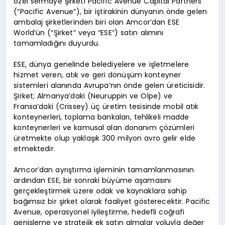
özel sermaye şirketi Pacific Avenue Capital Partners
(“Pacific Avenue”), bir iştirakinin dünyanın önde gelen
ambalaj şirketlerinden biri olan Amcor’dan ESE
World’ün (“Şirket” veya “ESE”) satın alımını
tamamladığını duyurdu.
ESE, dünya genelinde belediyelere ve işletmelere
hizmet veren, atık ve geri dönüşüm konteyner
sistemleri alanında Avrupa’nın önde gelen üreticisidir.
Şirket; Almanya’daki (Neuruppin ve Olpe) ve
Fransa’daki (Crissey) üç üretim tesisinde mobil atık
konteynerleri, toplama bankaları, tehlikeli madde
konteynerleri ve kamusal alan donanım çözümleri
üretmekte olup yaklaşık 300 milyon avro gelir elde
etmektedir.
Amcor’dan ayrıştırma işleminin tamamlanmasının
ardından ESE, bir sonraki büyüme aşamasını
gerçekleştirmek üzere odak ve kaynaklara sahip
bağımsız bir şirket olarak faaliyet gösterecektir. Pacific
Avenue, operasyonel iyileştirme, hedefli coğrafi
genişleme ve stratejik ek satın almalar yoluyla değer