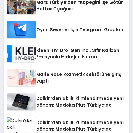
Mars Türkiye’den “Köpeğini İşe Götür
Haftası” çağrısı
Oyun Severler İçin Telegram Grupları
Kleen-Hy-Dro-Gen Inc., Sıfır Karbon
Emisyonlu Hidrojen Isıtma
Teknolojisinde ISO ve TSSA
Düzenleyici Onaylarını Aldı
Marie Rose kozmetik sektörüne giriş
yaptı
Daikin’den akıllı iklimlendirmede yeni
dönem: Madoka Plus Türkiye’de
Daikin’den akıllı iklimlendirmede yeni
dönem: Madoka Plus Türkiye’de