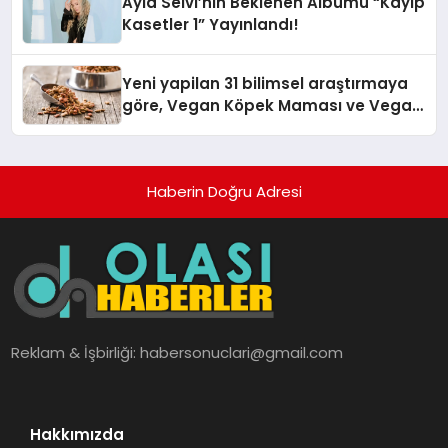
Ayla Selvi’nin Beklenen Albümü “Kayıp
Kasetler 1” Yayınlandı!
Yeni yapilan 31 bilimsel araştırmaya
göre, Vegan Köpek Maması ve Vegan
Kedi Mamasının İyi Sindirildiğini
Ortaya Koydu
Haberin Doğru Adresi
Reklam & İşbirliği:
habersonuclari@gmail.com
Hakkımızda