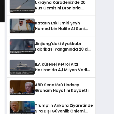
Ukrayna Karadeniz’de 20
Rus Gemisini Dronlarla
Vurdu
Katarın Eski Emiri Şeyh
Hamed bin Halife Al Sani
Vefat Etti
Jinjiang’daki Ayakkabı
Fabrikası Yangınında 28 Kişi
Hayatını Kaybetti
IEA Küresel Petrol Arzı
Haziran’da 4,1 Milyon Varil
Arttı Körfez Ülkeleri Etkili
Oldu
ABD Senatörü Lindsey
Graham Hayatını Kaybetti
Trump’ın Ankara Ziyaretinde
Sıra Dışı Güvenlik Önlemi