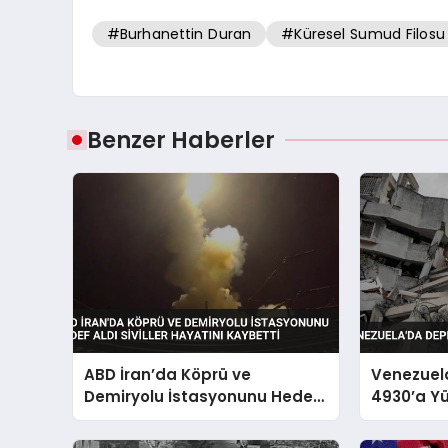
#Burhanettin Duran
#Küresel Sumud Filosu
Benzer Haberler
ABD İran’da Köprü ve
Venezuel
Demiryolu İstasyonunu Hedef
4930’a Yü
Aldı Siviller Hayatını Kaybetti