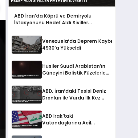
ABD İran’da Köprü ve Demiryolu
İstasyonunu Hedef Aldı Siviller
Hayatını Kaybetti
Venezuela’da Deprem Kaybı
4930’a Yükseldi
Husiler Suudi Arabistan’ın
Güneyini Balistik Füzelerle
Hedef Aldı
ABD, İran’daki Tesisi Deniz
Dronları ile Vurdu İlk Kez
Muharebede Kullanıldı
ABD Irak’taki
Vatandaşlarına Acil
Seyahat Uyarısı Yaptı