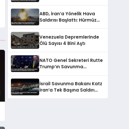
Tuvalet Atıkları ABD’ye
Götürülecek
ABD, İran’a Yönelik Hava
Saldırısı Başlattı: Hürmüz
Boğazı’nda Patlamalar
Duyuldu
Venezuela Depremlerinde
Ölü Sayısı 4 Bini Aştı
NATO Genel Sekreteri Rutte
Trump’ın Savunma
Harcamalarını Artırmadaki
Rolünü Övdü
İsrail Savunma Bakanı Katz
İran’a Tek Başına Saldırı
Sinyali Verdi