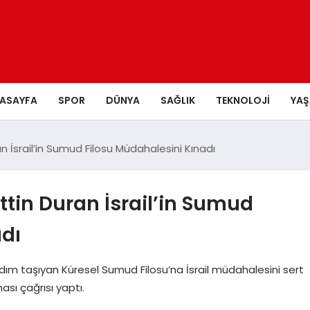
ASAYFA
SPOR
DÜNYA
SAĞLIK
TEKNOLOJI
YA
n İsrail’in Sumud Filosu Müdahalesini Kınadı
ttin Duran İsrail’in Sumud
adı
dım taşıyan Küresel Sumud Filosu’na İsrail müdahalesini sert
ması çağrısı yaptı.