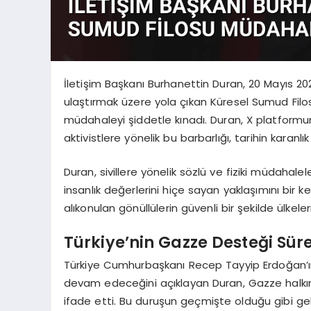
İletişim Başkanı Burhanettin Duran, 20 Mayıs 2
ulaştırmak üzere yola çıkan Küresel Sumud Filosu’
müdahaleyi şiddetle kınadı. Duran, X platformund
aktivistlere yönelik bu barbarlığı, tarihin karanlık
Duran, sivillere yönelik sözlü ve fiziki müdahale
insanlık değerlerini hiçe sayan yaklaşımını bir 
alıkonulan gönüllülerin güvenli bir şekilde ülkele
Türkiye’nin Gazze Desteği Sür
Türkiye Cumhurbaşkanı Recep Tayyip Erdoğan’ın
devam edeceğini açıklayan Duran, Gazze halkın
ifade etti. Bu duruşun geçmişte olduğu gibi ge