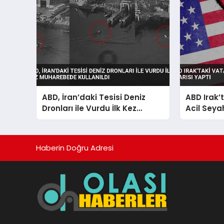
ABD, İran’daki Tesisi Deniz
ABD Irak’
Dronları ile Vurdu İlk Kez
Acil Seya
Muharebede Kullanıldı
Haberin Doğru Adresi