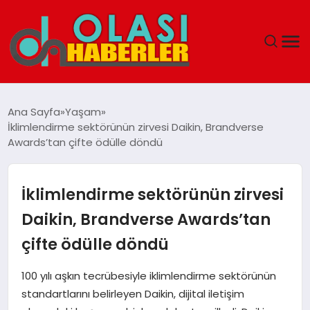
ANASAYFA
Ana Sayfa
Yaşam
İklimlendirme sektörünün zirvesi Daikin, Brandverse
SPOR
Awards’tan çifte ödülle döndü
DÜNYA
İklimlendirme sektörünün zirvesi
SAĞLIK
Daikin, Brandverse Awards’tan
çifte ödülle döndü
TEKNOLOJI
100 yılı aşkın tecrübesiyle iklimlendirme sektörünün
YAŞAM
standartlarını belirleyen Daikin, dijital iletişim