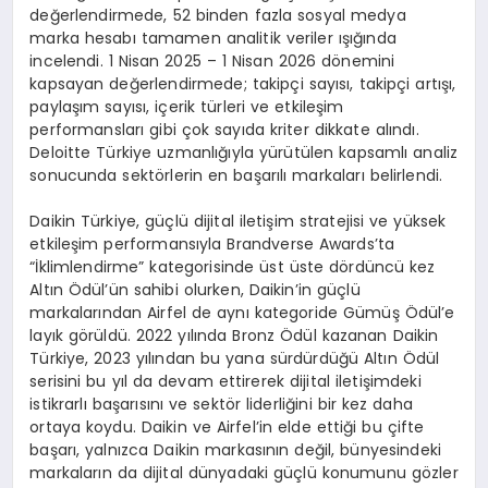
değerlendirmede, 52 binden fazla sosyal medya
marka hesabı tamamen analitik veriler ışığında
incelendi. 1 Nisan 2025 – 1 Nisan 2026 dönemini
kapsayan değerlendirmede; takipçi sayısı, takipçi artışı,
paylaşım sayısı, içerik türleri ve etkileşim
performansları gibi çok sayıda kriter dikkate alındı.
Deloitte Türkiye uzmanlığıyla yürütülen kapsamlı analiz
sonucunda sektörlerin en başarılı markaları belirlendi.
Daikin Türkiye, güçlü dijital iletişim stratejisi ve yüksek
etkileşim performansıyla Brandverse Awards’ta
“İklimlendirme” kategorisinde üst üste dördüncü kez
Altın Ödül’ün sahibi olurken, Daikin’in güçlü
markalarından Airfel de aynı kategoride Gümüş Ödül’e
layık görüldü. 2022 yılında Bronz Ödül kazanan Daikin
Türkiye, 2023 yılından bu yana sürdürdüğü Altın Ödül
serisini bu yıl da devam ettirerek dijital iletişimdeki
istikrarlı başarısını ve sektör liderliğini bir kez daha
ortaya koydu. Daikin ve Airfel’in elde ettiği bu çifte
başarı, yalnızca Daikin markasının değil, bünyesindeki
markaların da dijital dünyadaki güçlü konumunu gözler