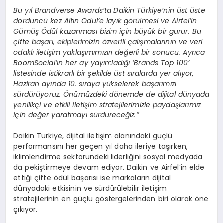
Bu yıl Brandverse Awards’ta Daikin Türkiye’nin üst üste
dördüncü kez Altın Ödül’e layık görülmesi ve Airfel’in
Gümüş Ödül kazanması bizim için büyük bir gurur. Bu
çifte başarı, ekiplerimizin özverili çalışmalarının ve veri
odaklı iletişim yaklaşımımızın değerli bir sonucu. Ayrıca
BoomSocial’ın her ay yayımladığı ‘Brands Top 100’
listesinde istikrarlı bir şekilde üst sıralarda yer alıyor,
Haziran ayında 10. sıraya yükselerek başarımızı
sürdürüyoruz. Önümüzdeki dönemde de dijital dünyada
yenilikçi ve etkili iletişim stratejilerimizle paydaşlarımız
için değer yaratmayı sürdüreceğiz.”
Daikin Türkiye, dijital iletişim alanındaki güçlü
performansını her geçen yıl daha ileriye taşırken,
iklimlendirme sektöründeki liderliğini sosyal medyada
da pekiştirmeye devam ediyor. Daikin ve Airfel’in elde
ettiği çifte ödül başarısı ise markaların dijital
dünyadaki etkisinin ve sürdürülebilir iletişim
stratejilerinin en güçlü göstergelerinden biri olarak öne
çıkıyor.