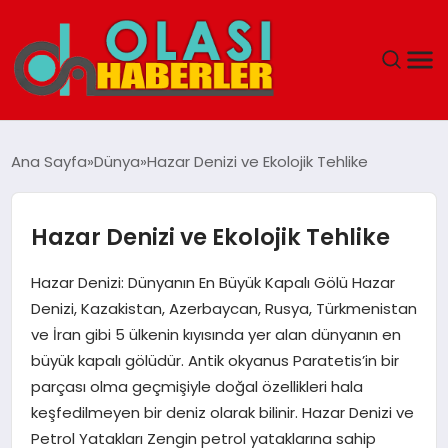
ANASAYFA
Ana Sayfa
Dünya
Hazar Denizi ve Ekolojik Tehlike
SPOR
Hazar Denizi ve Ekolojik Tehlike
DÜNYA
Hazar Denizi: Dünyanın En Büyük Kapalı Gölü Hazar
SAĞLIK
Denizi, Kazakistan, Azerbaycan, Rusya, Türkmenistan
ve İran gibi 5 ülkenin kıyısında yer alan dünyanın en
TEKNOLOJI
büyük kapalı gölüdür. Antik okyanus Paratetis’in bir
parçası olma geçmişiyle doğal özellikleri hala
YAŞAM
keşfedilmeyen bir deniz olarak bilinir. Hazar Denizi ve
Petrol Yatakları Zengin petrol yataklarına sahip