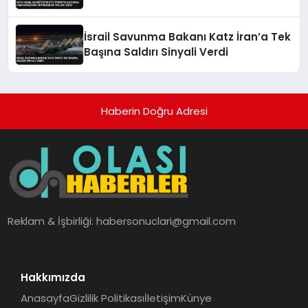
Rolünü Övdü
İsrail Savunma Bakanı Katz İran’a Tek
Başına Saldırı Sinyali Verdi
Haberin Doğru Adresi
Reklam & İşbirliği:
habersonuclari@gmail.com
Hakkımızda
Anasayfa
Gizlilik Politikası
İletişim
Künye