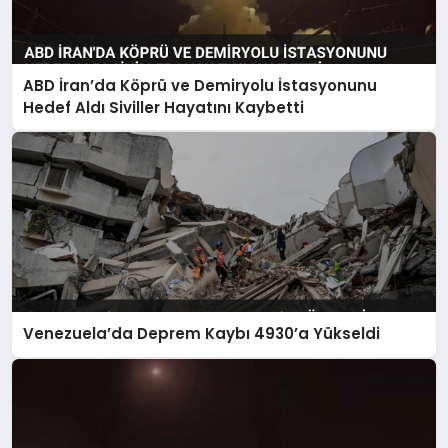
ABD İran’da Köprü ve Demiryolu İstasyonunu
Hedef Aldı Siviller Hayatını Kaybetti
Venezuela’da Deprem Kaybı 4930’a Yükseldi