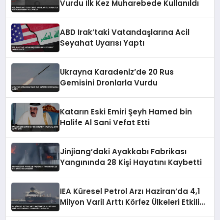
Vurdu İlk Kez Muharebede Kullanıldı
ABD Irak’taki Vatandaşlarına Acil
Seyahat Uyarısı Yaptı
Ukrayna Karadeniz’de 20 Rus
Gemisini Dronlarla Vurdu
Katarın Eski Emiri Şeyh Hamed bin
Halife Al Sani Vefat Etti
Jinjiang’daki Ayakkabı Fabrikası
Yangınında 28 Kişi Hayatını Kaybetti
IEA Küresel Petrol Arzı Haziran’da 4,1
Milyon Varil Arttı Körfez Ülkeleri Etkili
Oldu