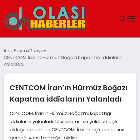
ANASAYFA
Ana Sayfa
Dünya
CENTCOM İran’ın Hürmüz Boğazı Kapatma İddialarını
SPOR
Yalanladı
DÜNYA
CENTCOM İran’ın Hürmüz Boğazı
SAĞLIK
Kapatma İddialarını Yalanladı
TEKNOLOJI
CENTCOM, İran’ın Hürmüz Boğazı’nı kapattığı
iddialarını yalanladı. Uluslararası su yolunun açık
YAŞAM
olduğunu belirten CENTCOM, İran’ın açıklamalarının
gerçeği yansıtmadığını bildirdi.