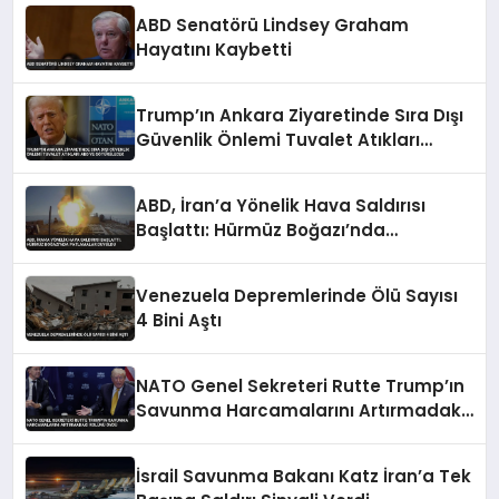
ABD Senatörü Lindsey Graham
Hayatını Kaybetti
Trump’ın Ankara Ziyaretinde Sıra Dışı
Güvenlik Önlemi Tuvalet Atıkları
ABD’ye Götürülecek
ABD, İran’a Yönelik Hava Saldırısı
Başlattı: Hürmüz Boğazı’nda
Patlamalar Duyuldu
Venezuela Depremlerinde Ölü Sayısı
4 Bini Aştı
NATO Genel Sekreteri Rutte Trump’ın
Savunma Harcamalarını Artırmadaki
Rolünü Övdü
İsrail Savunma Bakanı Katz İran’a Tek