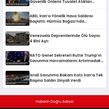
Güvenlik Önlemi Tuvalet Atıkları
ABD’ye Götürülecek
ABD, İran’a Yönelik Hava Saldırısı
Başlattı: Hürmüz Boğazı’nda
Patlamalar Duyuldu
Venezuela Depremlerinde Ölü Sayısı
4 Bini Aştı
NATO Genel Sekreteri Rutte Trump’ın
Savunma Harcamalarını Artırmadaki
Rolünü Övdü
İsrail Savunma Bakanı Katz İran’a Tek
Başına Saldırı Sinyali Verdi
Haberin Doğru Adresi