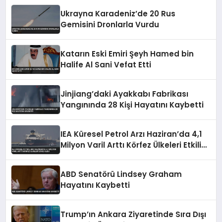
Ukrayna Karadeniz’de 20 Rus
Gemisini Dronlarla Vurdu
Katarın Eski Emiri Şeyh Hamed bin
Halife Al Sani Vefat Etti
Jinjiang’daki Ayakkabı Fabrikası
Yangınında 28 Kişi Hayatını Kaybetti
IEA Küresel Petrol Arzı Haziran’da 4,1
Milyon Varil Arttı Körfez Ülkeleri Etkili
Oldu
ABD Senatörü Lindsey Graham
Hayatını Kaybetti
Trump’ın Ankara Ziyaretinde Sıra Dışı