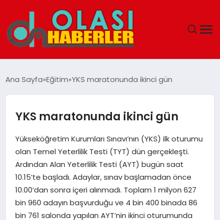
ANASAYFA
Ana Sayfa
Eğitim
YKS maratonunda ikinci gün
SPOR
YKS maratonunda ikinci gün
DÜNYA
Yükseköğretim Kurumları Sınavı’nın (YKS) ilk oturumu
SAĞLIK
olan Temel Yeterlilik Testi (TYT) dün gerçekleşti.
Ardından Alan Yeterlilik Testi (AYT) bugün saat
TEKNOLOJI
10.15’te başladı. Adaylar, sınav başlamadan önce
10.00’dan sonra içeri alınmadı. Toplam 1 milyon 627
YAŞAM
bin 960 adayın başvurduğu ve 4 bin 400 binada 86
bin 761 salonda yapılan AYT’nin ikinci oturumunda