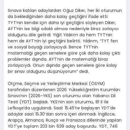
Sınava katılan adaylardan Oğuz Diker, her iki oturumun
da beklediğinden daha kolay geçtiğini ifade etti.
TYT’nin kendisi için daha iyi geçtiğini söyleyen Diker,
AYT’nin ise bilgi odaklı olması nedeniyle biraz zorlayıcı
olduğunu dile getirdi. Yiğit Yıldırım da hem TYT’nin
hem de AYT’nin iyi geçtiğini belirtti. Yıldırım, “TYT fen
ve sosyal bayağı zorlayıcıydı. Bence TYT’nin
matematiği geçen senelere göre çok daha kolay çıktı
problemler dışında. AYT’nin de matematiği biraz
zorlayıcıydı. Onun dışında geçen senelere göre kolay
bir sınav olduğunu düşünüyorum” dedi.
Ölçme, Seçme ve Yerleştirme Merkezi (ÖSYM)
tarafından düzenlenen 2026 Yükseköğretim Kurumları
Sınavı’nın (2026-YKS) son oturumu olan Yabancı Dil
Testi (YDT) başladı. YKS’nin son oturumu, 81 il ile
Lefkoşa’da uygulandı. Saat 15.45’te başlayan YDT’de
adaylar saat 15.30’dan sonra içeri alınmadı. İngilizce,
Arapça, Almanca, Rusça ve Fransızca dillerinde yapılan
YDT’ye toplam 203 bin 639 aday başvurdu. YDT, 746