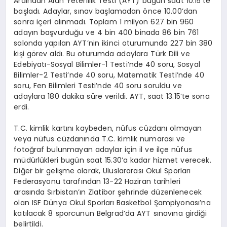
Ardından Alan Yeterlilik Testi (AYT) bugün saat 10.15’te
başladı. Adaylar, sınav başlamadan önce 10.00’dan
sonra içeri alınmadı. Toplam 1 milyon 627 bin 960
adayın başvurduğu ve 4 bin 400 binada 86 bin 761
salonda yapılan AYT’nin ikinci oturumunda 227 bin 380
kişi görev aldı. Bu oturumda adaylara Türk Dili ve
Edebiyatı-Sosyal Bilimler-1 Testi’nde 40 soru, Sosyal
Bilimler-2 Testi’nde 40 soru, Matematik Testi’nde 40
soru, Fen Bilimleri Testi’nde 40 soru soruldu ve
adaylara 180 dakika süre verildi. AYT, saat 13.15’te sona
erdi.
T.C. kimlik kartını kaybeden, nüfus cüzdanı olmayan
veya nüfus cüzdanında T.C. kimlik numarası ve
fotoğraf bulunmayan adaylar için il ve ilçe nüfus
müdürlükleri bugün saat 15.30’a kadar hizmet verecek.
Diğer bir gelişme olarak, Uluslararası Okul Sporları
Federasyonu tarafından 13-22 Haziran tarihleri
arasında Sırbistan’ın Zlatibor şehrinde düzenlenecek
olan ISF Dünya Okul Sporları Basketbol Şampiyonası’na
katılacak 8 sporcunun Belgrad’da AYT sınavına girdiği
belirtildi.