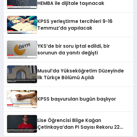
HEMBA ile dijitale taşınacak
KPSS yerleştirme tercihleri 9-16
Temmuz’da yapılacak
YKS’de bir soru iptal edildi, bir
sorunun da yanıtı değişti
Musul’da Yükseköğretim Düzeyinde
İlk Türkçe Bölümü Açıldı
KPSS başvuruları bugün başlıyor
Lise Öğrencisi Bilge Kağan
Çetinkaya’dan Pi Sayısı Rekoru 22
Dakikada 5 Bin Basamak Ezberledi