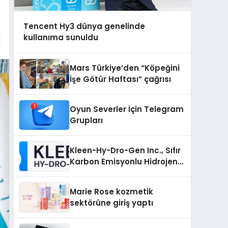
Tencent Hy3 dünya genelinde
kullanıma sunuldu
Mars Türkiye’den “Köpeğini
İşe Götür Haftası” çağrısı
Oyun Severler İçin Telegram
Grupları
Kleen-Hy-Dro-Gen Inc., Sıfır
Karbon Emisyonlu Hidrojen
Isıtma Teknolojisinde ISO ve
TSSA Düzenleyici Onaylarını
Marie Rose kozmetik
Aldı
sektörüne giriş yaptı