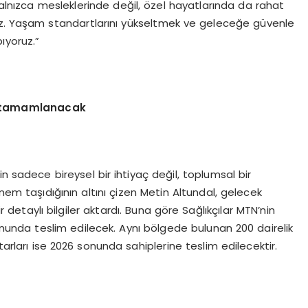
lnızca mesleklerinde değil, özel hayatlarında da rahat
uz. Yaşam standartlarını yükseltmek ve geleceğe güvenle
ıyoruz.”
nde tamamlanacak
erin sadece bireysel bir ihtiyaç değil, toplumsal bir
önem taşıdığının altını çizen Metin Altundal, gelecek
taylı bilgiler aktardı. Buna göre Sağlıkçılar MTN’nin
 sonunda teslim edilecek. Aynı bölgede bulunan 200 dairelik
tarları ise 2026 sonunda sahiplerine teslim edilecektir.