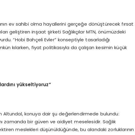
ının ev sahibi olma hayallerini gerçeğe dönüştürecek fırsat
ları geliştiren inşaat şirketi Sağlıkçılar MTN, önümüzdeki
u. “Hobi Bahçeli Evler” konseptiyle tasarladığı
mkün kılarken, fiyat politikasıyla da çalışan kesimin küçük
ardını yükseltiyoruz”
in Altundal, konuya dair şu değerlendirmede bulundu:
nı zamanda bir güven ve aidiyet meselesidir. Sağlık
ektiren meslekleri düşünüldüğünde, bu alandaki zorluklarının