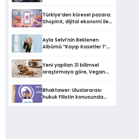
ulaşması bekleniyor
Türkiye’den küresel pazara:
ShopinX, dijital ekonomi ile
gerçek dünya alışverişini bir
araya getirmeyi hedefliyor
Ayla Selvi’nin Beklenen
Albümü “Kayıp Kasetler 1”
Yayınlandı!
Yeni yapilan 31 bilimsel
araştırmaya göre, Vegan
Köpek Maması ve Vegan
Kedi Mamasının İyi
Bhaktawer: Uluslararası
Sindirildiğini Ortaya Koydu
hukuk Filistin konusunda
çifte standart uyguluyor