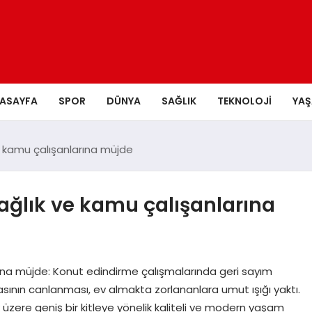
ASAYFA
SPOR
DÜNYA
SAĞLIK
TEKNOLOJI
YA
ve kamu çalışanlarına müjde
sağlık ve kamu çalışanlarına
arına müjde: Konut edindirme çalışmalarında geri sayım
sının canlanması, ev almakta zorlananlara umut ışığı yaktı.
 üzere geniş bir kitleye yönelik kaliteli ve modern yaşam