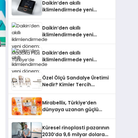
Daikin’den akıllı
iklimlendirmede yeni
dönem: Madoka Plus
Türkiye’de
Daikin’den akıllı
iklimlendirmede yeni
dönem: Madoka Plus
Türkiye’de
Daikin’den akıllı
iklimlendirmede yeni
dönem: Madoka Plus
Türkiye’de
Özel Ölçü Sandalye Üretimi
Nedir? Kimler Tercih
Etmelidir?
Mirabellix, Türkiye’den
dünyaya uzanan güçlü
büyümesini sürdürüyor
Küresel rinoplasti pazarının
2030’da 9,6 milyar dolara