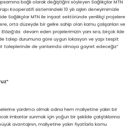
apsamına bağlı olarak değiştiğini söyleyen Sağlıkçılar MTN
apı Kooperatifi sistemindeki 10 yılı aşkın deneyimimizle
ide Sağlıkçılar MTN ile inşaat sektöründe yenilikçi projelere
zere, orta düzeyde bir gelire sahip olan kamu çalışanları ve
e Elâzığ’da devam eden projelerimizin yanı sıra, birçok ilde
içinde talep durumuna göre uygun lokasyon ve yapı tespit
onut taleplerinde de yanlarında olmaya gayret edeceğiz”
ruz”
nmelerine yardımcı olmak adına hem maliyetine yakın bir
cak imkanlar sunmak için yoğun bir şekilde çalıştıklarına
büyük avantajının, maliyetine yakın fiyatlarla kamu