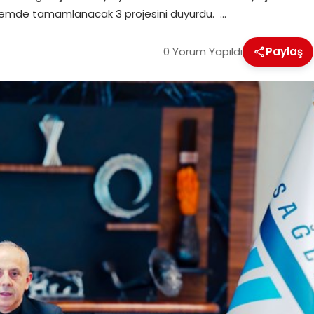
dönemde tamamlanacak 3 projesini duyurdu. …
0 Yorum Yapıldı
Paylaş