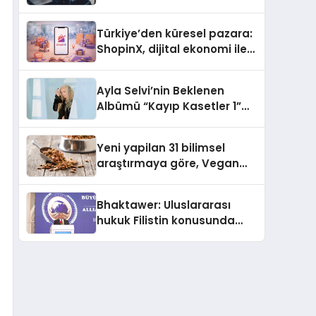
ulaşması bekleniyor
Türkiye’den küresel pazara:
ShopinX, dijital ekonomi ile
gerçek dünya alışverişini bir
araya getirmeyi hedefliyor
Ayla Selvi’nin Beklenen
Albümü “Kayıp Kasetler 1”
Yayınlandı!
Yeni yapilan 31 bilimsel
araştırmaya göre, Vegan
Köpek Maması ve Vegan
Kedi Mamasının İyi
Bhaktawer: Uluslararası
Sindirildiğini Ortaya Koydu
hukuk Filistin konusunda
çifte standart uyguluyor