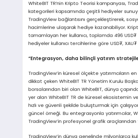
WhiteBIT TR’nin Kripto Teorisi kampanyası, Tra
kategorileri kapsamında çeşitli hediyeler sunu
TradingView bağlantısını gerçekleştirerek, sosya
hacimlerine ulaşarak hediye kazanabiliyor. Krip
tamamlayan her kullanıcı, toplamda 496 USD₮ e
hediyeler kullanıcı tercihlerine göre USD₮, XAU
“Entegrasyon, daha bilinçli yatırım strateji
TradingView’in küresel ölçekte yatırımcıların en
dikkat çeken WhiteBIT TR Yönetim Kurulu Başka
borsalarından biri olan WhiteBIT, dünya çapında 
yer alan WhiteBIT TR de küresel ekosistemin ve li
hızlı ve güvenli şekilde buluşturmak için çalış
güncel örneği. Bu entegrasyonla yatırımcılar, W
TradingView’in profesyonel grafik araçlarından 
TradingView’in dünya genelinde milyonlarca kulla