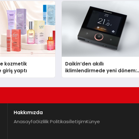
se kozmetik
Daikin’den akıllı
 giriş yaptı
iklimlendirmede yeni dönem:
Madoka Plus Türkiye’de
Hakkımızda
Anasayfa
Gizlilik Politikası
İletişim
Künye