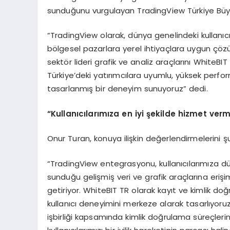
sunduğunu vurgulayan TradingView Türkiye Büyü
“TradingView olarak, dünya genelindeki kullanıc
bölgesel pazarlara yerel ihtiyaçlara uygun çöz
sektör lideri grafik ve analiz araçlarını WhiteBIT
Türkiye’deki yatırımcılara uyumlu, yüksek perform
tasarlanmış bir deneyim sunuyoruz” dedi.
“Kullanıcılarımıza en iyi şekilde hizmet ver
Onur Turan, konuya ilişkin değerlendirmelerini şu
“TradingView entegrasyonu, kullanıcılarımıza dün
sunduğu gelişmiş veri ve grafik araçlarına eriş
getiriyor. WhiteBIT TR olarak kayıt ve kimlik d
kullanıcı deneyimini merkeze alarak tasarlıyoruz
işbirliği kapsamında kimlik doğrulama süreçler