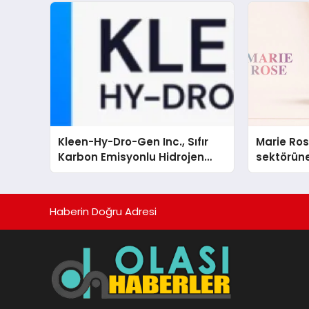
Kleen-Hy-Dro-Gen Inc., Sıfır
Marie Ro
Karbon Emisyonlu Hidrojen
sektörüne
Isıtma Teknolojisinde ISO ve
TSSA Düzenleyici Onaylarını
Aldı
Haberin Doğru Adresi