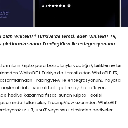
i olan WhiteBIT’i Türkiye’de temsil eden WhiteBIT TR,
iz platformlarından TradingView ile entegrasyonunu
formların kripto para borsalarıyla yaptığı iş birliklerine bir
salarından WhiteBIT’i Türkiye’de temsil eden WhiteBIT TR,
 platformlarından TradingView ile entegrasyonunu hayata
 deneyimini daha verimli hale getirmeyi hedefleyen
de hediye kazanma fırsatı sunan Kripto Teorisi
psamında kullanıcılar, TradingView üzerinden WhiteBIT
amamlayarak USD₮, XAU₮ veya WBT cinsinden hediyeler