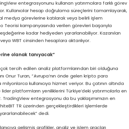
dingView entegrasyonunu kullanan yatırımcılara farklı görev
yor. Kullanıcılar hesap doğrulama süreçlerini tamamlayarak,
l medya görevlerine katılarak veya belirli işlem
to Teorisi kampanyasında verilen görevleri başarıyla
şdeğerine kadar hediyeden yararlanabiliyor. Kazanılan
₮ veya WBT cinsinden hesaplara aktarılıyor.
lerine olanak tanıyacak”
 çok tercih edilen analiz platformlarından biri olduğuna
nı Onur Turan, “Avrupa’nın önde gelen kripto para
milyonlarca kullanıcıya hizmet veriyor. Bu çatının altında
der platformların yeniliklerini Türkiye’deki yatırımcılarla en
ıyor. TradingView entegrasyonu da bu yaklaşımımızın en
hiteBIT TR üzerinden gerçekleştirdikleri işlemlerde
yararlanabilecek” dedi.
nıcıya gelişmiş grafikler, analiz ve işlem araçları