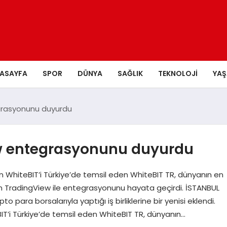
ASAYFA
SPOR
DÜNYA
SAĞLIK
TEKNOLOJI
YA
grasyonunu duyurdu
ew entegrasyonunu duyurdu
lan WhiteBIT’i Türkiye’de temsil eden WhiteBIT TR, dünyanın en
dan TradingView ile entegrasyonunu hayata geçirdi. İSTANBUL
to para borsalarıyla yaptığı iş birliklerine bir yenisi eklendi.
BIT’i Türkiye’de temsil eden WhiteBIT TR, dünyanın…