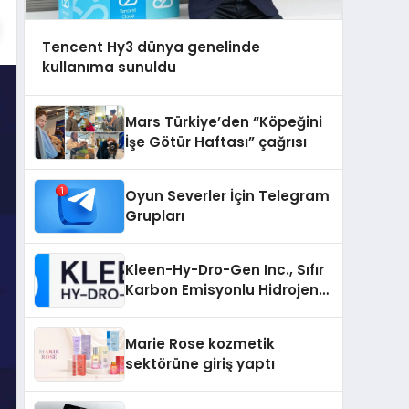
Tencent Hy3 dünya genelinde
kullanıma sunuldu
Mars Türkiye’den “Köpeğini
İşe Götür Haftası” çağrısı
Oyun Severler İçin Telegram
Grupları
Kleen-Hy-Dro-Gen Inc., Sıfır
Karbon Emisyonlu Hidrojen
Isıtma Teknolojisinde ISO ve
TSSA Düzenleyici Onaylarını
Marie Rose kozmetik
Aldı
sektörüne giriş yaptı