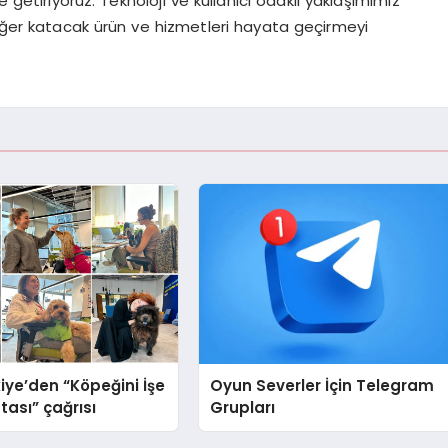
ine getiriyoruz. Teknoloji ve kullanıcı odaklı yaklaşımımız
eğer katacak ürün ve hizmetleri hayata geçirmeyi
iye’den “Köpeğini İşe
Oyun Severler İçin Telegram
tası” çağrısı
Grupları