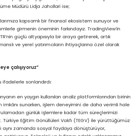
me Müdürü Lidja Jahollari ise;
ılarımıza kapsamlı bir finansal ekosistem sunuyor ve
ümlerle girmenin öneminin farkındayız. TradingView’in
 TR’nin güçlü altyapısıyla bir araya getirerek, artık
anslı ve yerel yatırımcıların ihtiyaçlarına özel olarak
meye çalışıyoruz”
 ifadelerle sonlandırdı:
yanın en yaygın kullanılan analiz platformlarından birinin
im imkânı sunarken, işlem deneyimini de daha verimli hale
oğrulamadan günlük işlemlere kadar tüm süreçlerimizi
. Türkiye Eğitim Gönüllüleri Vakfı (TEGV) ile yürüttüğümüz
ini aynı zamanda sosyal faydaya dönüştürüyor,