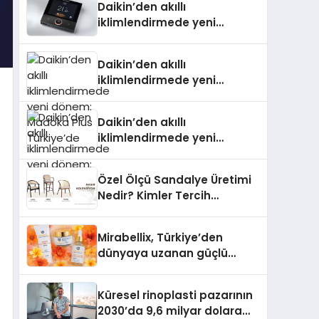
Daikin’den akıllı
iklimlendirmede yeni
dönem: Madoka Plus
Türkiye’de
Daikin’den akıllı
iklimlendirmede yeni
dönem: Madoka Plus
Türkiye’de
Daikin’den akıllı
iklimlendirmede yeni
dönem: Madoka Plus
Türkiye’de
Özel Ölçü Sandalye Üretimi
Nedir? Kimler Tercih
Etmelidir?
Mirabellix, Türkiye’den
dünyaya uzanan güçlü
büyümesini sürdürüyor
Küresel rinoplasti pazarının
2030’da 9,6 milyar dolara