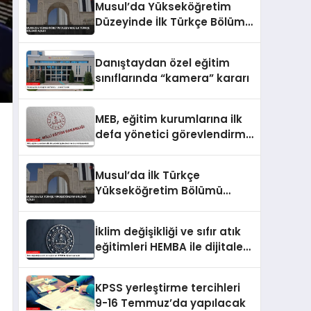
Musul’da Yükseköğretim
Düzeyinde İlk Türkçe Bölümü
Açıldı
Danıştaydan özel eğitim
sınıflarında “kamera” kararı
MEB, eğitim kurumlarına ilk
defa yönetici görevlendirme
takvimini yayımladı
Musul’da İlk Türkçe
Yükseköğretim Bölümü
Açıldı
İklim değişikliği ve sıfır atık
eğitimleri HEMBA ile dijitale
taşınacak
KPSS yerleştirme tercihleri
9-16 Temmuz’da yapılacak