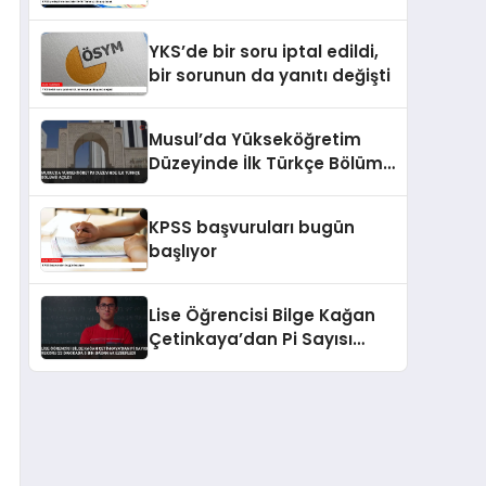
YKS’de bir soru iptal edildi,
bir sorunun da yanıtı değişti
Musul’da Yükseköğretim
Düzeyinde İlk Türkçe Bölümü
Açıldı
KPSS başvuruları bugün
başlıyor
Lise Öğrencisi Bilge Kağan
Çetinkaya’dan Pi Sayısı
Rekoru 22 Dakikada 5 Bin
Basamak Ezberledi