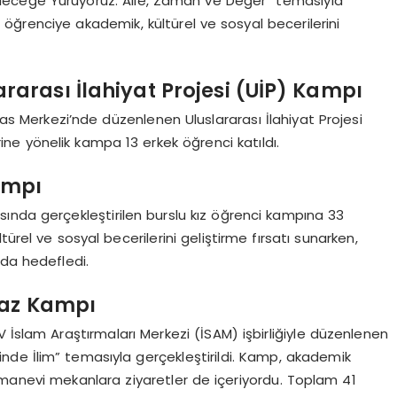
Geleceğe Yürüyoruz: Aile, Zaman ve Değer” temasıyla
 öğrenciye akademik, kültürel ve sosyal becerilerini
ararası İlahiyat Projesi (UİP) Kampı
isas Merkezi’nde düzenlenen Uluslararası İlahiyat Projesi
lerine yönelik kampa 13 erkek öğrenci katıldı.
ampı
ında gerçekleştirilen burslu kız öğrenci kampına 33
ürel ve sosyal becerilerini geliştirme fırsatı sunarken,
 da hedefledi.
Yaz Kampı
V İslam Araştırmaları Merkezi (İSAM) işbirliğiyle düzenlenen
nde İlim” temasıyla gerçekleştirildi. Kamp, akademik
e manevi mekanlara ziyaretler de içeriyordu. Toplam 41