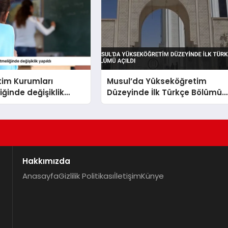
tim Kurumları
Musul’da Yükseköğretim
ğinde değişiklik
Düzeyinde İlk Türkçe Bölümü
Açıldı
Hakkımızda
Anasayfa
Gizlilik Politikası
İletişim
Künye