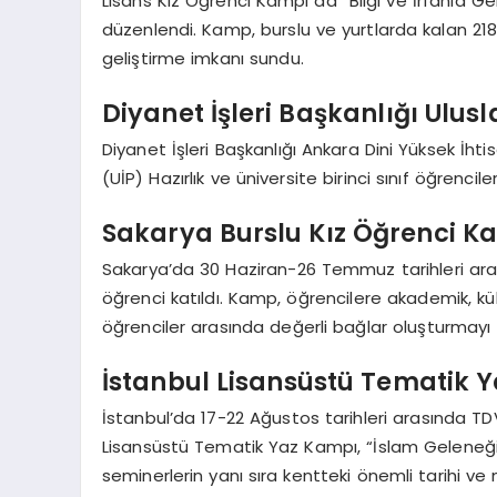
Lisans Kız Öğrenci Kampı da “Bilgi ve İrfanla 
düzenlendi. Kamp, burslu ve yurtlarda kalan 218
geliştirme imkanı sundu.
Diyanet İşleri Başkanlığı Ulusl
Diyanet İşleri Başkanlığı Ankara Dini Yüksek İht
(UİP) Hazırlık ve üniversite birinci sınıf öğrenci
Sakarya Burslu Kız Öğrenci K
Sakarya’da 30 Haziran-26 Temmuz tarihleri aras
öğrenci katıldı. Kamp, öğrencilere akademik, kült
öğrenciler arasında değerli bağlar oluşturmayı
İstanbul Lisansüstü Tematik 
İstanbul’da 17-22 Ağustos tarihleri arasında TD
Lisansüstü Tematik Yaz Kampı, “İslam Geleneği
seminerlerin yanı sıra kentteki önemli tarihi v