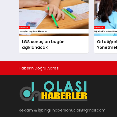
LGS sonuçları bugün
Ortaöğre
açıklanacak
Yönetmeli
yapıldı
Haberin Doğru Adresi
Reklam & İşbirliği:
habersonuclari@gmail.com