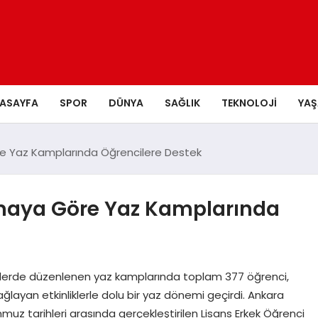
ASAYFA
SPOR
DÜNYA
SAĞLIK
TEKNOLOJI
YA
re Yaz Kamplarında Öğrencilere Destek
amaya Göre Yaz Kamplarında
 illerde düzenlenen yaz kamplarında toplam 377 öğrenci,
ağlayan etkinliklerle dolu bir yaz dönemi geçirdi. Ankara
z tarihleri arasında gerçekleştirilen Lisans Erkek Öğrenci