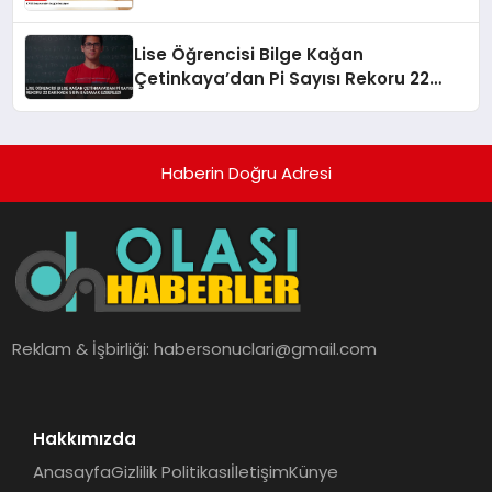
Lise Öğrencisi Bilge Kağan
Çetinkaya’dan Pi Sayısı Rekoru 22
Dakikada 5 Bin Basamak Ezberledi
Haberin Doğru Adresi
Reklam & İşbirliği:
habersonuclari@gmail.com
Hakkımızda
Anasayfa
Gizlilik Politikası
İletişim
Künye