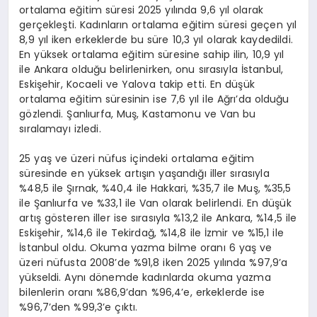
ortalama eğitim süresi 2025 yılında 9,6 yıl olarak
gerçekleşti. Kadınların ortalama eğitim süresi geçen yıl
8,9 yıl iken erkeklerde bu süre 10,3 yıl olarak kaydedildi.
En yüksek ortalama eğitim süresine sahip ilin, 10,9 yıl
ile Ankara olduğu belirlenirken, onu sırasıyla İstanbul,
Eskişehir, Kocaeli ve Yalova takip etti. En düşük
ortalama eğitim süresinin ise 7,6 yıl ile Ağrı’da olduğu
gözlendi. Şanlıurfa, Muş, Kastamonu ve Van bu
sıralamayı izledi.
25 yaş ve üzeri nüfus içindeki ortalama eğitim
süresinde en yüksek artışın yaşandığı iller sırasıyla
%48,5 ile Şırnak, %40,4 ile Hakkari, %35,7 ile Muş, %35,5
ile Şanlıurfa ve %33,1 ile Van olarak belirlendi. En düşük
artış gösteren iller ise sırasıyla %13,2 ile Ankara, %14,5 ile
Eskişehir, %14,6 ile Tekirdağ, %14,8 ile İzmir ve %15,1 ile
İstanbul oldu. Okuma yazma bilme oranı 6 yaş ve
üzeri nüfusta 2008’de %91,8 iken 2025 yılında %97,9’a
yükseldi. Aynı dönemde kadınlarda okuma yazma
bilenlerin oranı %86,9’dan %96,4’e, erkeklerde ise
%96,7’den %99,3’e çıktı.