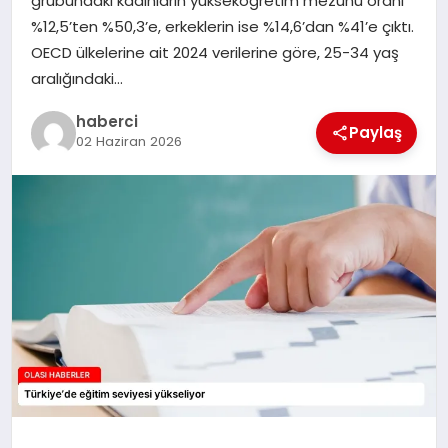
grubundaki kadınların yükseköğretim mezunu oranı
%12,5’ten %50,3’e, erkeklerin ise %14,6’dan %41’e çıktı.
OECD ülkelerine ait 2024 verilerine göre, 25-34 yaş
aralığındaki…
haberci
Paylaş
02 Haziran 2026