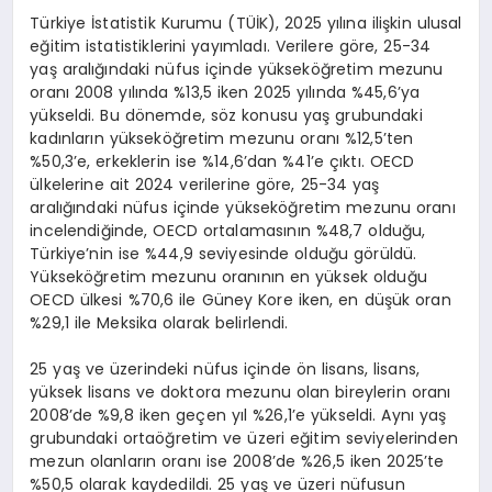
Türkiye İstatistik Kurumu (TÜİK), 2025 yılına ilişkin ulusal
eğitim istatistiklerini yayımladı. Verilere göre, 25-34
yaş aralığındaki nüfus içinde yükseköğretim mezunu
oranı 2008 yılında %13,5 iken 2025 yılında %45,6’ya
yükseldi. Bu dönemde, söz konusu yaş grubundaki
kadınların yükseköğretim mezunu oranı %12,5’ten
%50,3’e, erkeklerin ise %14,6’dan %41’e çıktı. OECD
ülkelerine ait 2024 verilerine göre, 25-34 yaş
aralığındaki nüfus içinde yükseköğretim mezunu oranı
incelendiğinde, OECD ortalamasının %48,7 olduğu,
Türkiye’nin ise %44,9 seviyesinde olduğu görüldü.
Yükseköğretim mezunu oranının en yüksek olduğu
OECD ülkesi %70,6 ile Güney Kore iken, en düşük oran
%29,1 ile Meksika olarak belirlendi.
25 yaş ve üzerindeki nüfus içinde ön lisans, lisans,
yüksek lisans ve doktora mezunu olan bireylerin oranı
2008’de %9,8 iken geçen yıl %26,1’e yükseldi. Aynı yaş
grubundaki ortaöğretim ve üzeri eğitim seviyelerinden
mezun olanların oranı ise 2008’de %26,5 iken 2025’te
%50,5 olarak kaydedildi. 25 yaş ve üzeri nüfusun