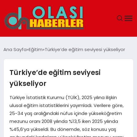
ANASAYFA
Ana Sayfa
Eğitim
Türkiye’de eğitim seviyesi yükseliyor
SPOR
Türkiye’de eğitim seviyesi
DÜNYA
yükseliyor
SAĞLIK
Türkiye İstatistik Kurumu (TÜİK), 2025 yılına ilişkin
ulusal eğitim istatistiklerini yayımladı. Verilere göre,
TEKNOLOJI
25-34 yaş aralığındaki nüfus içinde yükseköğretim
mezunu oranı 2008 yılında %13,5 iken 2025 yılında
YAŞAM
%45,6’ya yükseldi. Bu dönemde, söz konusu yaş