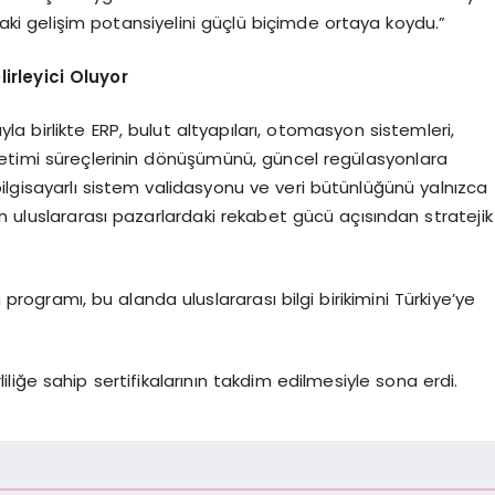
andaki gelişim potansiyelini güçlü biçimde ortaya koydu.”
rleyici Oluyor
yla birlikte ERP, bulut altyapıları, otomasyon sistemleri,
netimi süreçlerinin dönüşümünü, güncel regülasyonlara
lgisayarlı sistem validasyonu ve veri bütünlüğünü yalnızca
erin uluslararası pazarlardaki rekabet gücü açısından stratejik
m programı, bu alanda uluslararası bilgi birikimini Türkiye’ye
.
liliğe sahip sertifikalarının takdim edilmesiyle sona erdi.