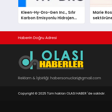
Kleen-Hy-Dro-Gen Inc., Sıfır
Marie Ro
Karbon Emisyonlu Hidrojen
sektörüne
Isıtma Teknolojisinde ISO ve
TSSA Düzenleyici Onaylarını
Aldı
Haberin Doğru Adresi
Reklam & İşbirliği:
habersonuclari@gmail.com
Copyright © 2025 Tüm hakları OLASI HABER 'de saklıdır.