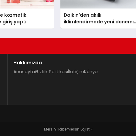
se kozmetik
Daikin’den akıllı
 giriş yaptı
iklimlendirmede yeni dönem:
Madoka Plus Türkiye’de
Hakkımızda
Anasayfa
Gizlilik Politikası
İletişim
Künye
Mersin Haber
Mersin Lojistik