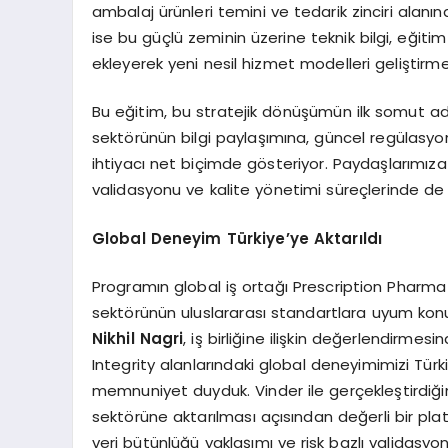
ambalaj ürünleri temini ve tedarik zinciri alanı
ise bu güçlü zeminin üzerine teknik bilgi, eğitim
ekleyerek yeni nesil hizmet modelleri geliştirme
Bu eğitim, bu stratejik dönüşümün ilk somut adıml
sektörünün bilgi paylaşımına, güncel regülasyonl
ihtiyacı net biçimde gösteriyor. Paydaşlarımıza 
validasyonu ve kalite yönetimi süreçlerinde de 
Global Deneyim Türkiye’ye Aktarıldı
Programın global iş ortağı Prescription Pharma
sektörünün uluslararası standartlara uyum konu
Nikhil Nagri
, iş birliğine ilişkin değerlendirmes
Integrity alanlarındaki global deneyimimizi Tür
memnuniyet duyduk. Vinder ile gerçekleştirdiğimiz
sektörüne aktarılması açısından değerli bir p
veri bütünlüğü yaklaşımı ve risk bazlı validasyon