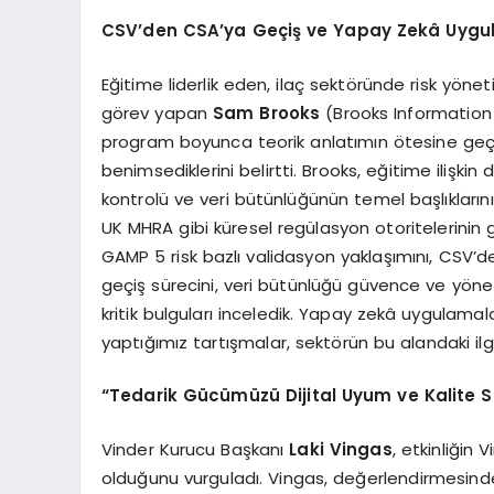
CSV’den CSA’ya Geçiş ve Yapay Zekâ Uygula
Eğitime liderlik eden, ilaç sektöründe risk yö
görev yapan
Sam Brooks
(Brooks Information 
program boyunca teorik anlatımın ötesine geç
benimsediklerini belirtti. Brooks, eğitime ilişk
kontrolü ve veri bütünlüğünün temel başlıkların
UK MHRA gibi küresel regülasyon otoritelerinin gün
GAMP 5 risk bazlı validasyon yaklaşımını, CSV
geçiş sürecini, veri bütünlüğü güvence ve yönet
kritik bulguları inceledik. Yapay zekâ uygulamal
yaptığımız tartışmalar, sektörün bu alandaki ilg
“Tedarik Gücümüzü Dijital Uyum ve Kalite Sü
Vinder Kurucu Başkanı
Laki Vingas
, etkinliğin
olduğunu vurguladı. Vingas, değerlendirmesinde