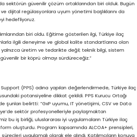
nda sektörün güvenilir çözüm ortaklarından biri olduk. Bugün
 ve dijital regülasyonlara uyum yönetimi başlıklarını da
yi hedefliyoruz.
arından biri oldu. Eğitime gösterilen ilgi, Türkiye ilaç
arla ilgili deneyime ve global kalite standartlarına olan
yalnızca üretim ve tedarikte değil; teknik bilgi, sistem
güvenilir bir köprü olmayı sürdüreceğiz.”
 Support (PPS) adına yapılan değerlendirmede, Türkiye ilaç
sundaki potansiyeline dikkat çekildi. PPS Kurucu Ortağı
inde şunları belirtti: “GxP uyumu, IT yönetişimi, CSV ve Data
kiye’de sektör profesyonelleriyle paylaşmaktan
 bu iş birliği, uluslararası iyi uygulamaların Türkiye ilaç
latform oluşturdu. Program kapsamında ALCOA+ prensipleri,
 süreçleri uygulamalı olarak ele alındı. Katılımcıların konuya