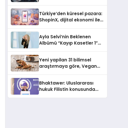
ulaşması bekleniyor
Türkiye’den küresel pazara:
ShopinX, dijital ekonomi ile
gerçek dünya alışverişini bir
araya getirmeyi hedefliyor
Ayla Selvi’nin Beklenen
Albümü “Kayıp Kasetler 1”
Yayınlandı!
Yeni yapilan 31 bilimsel
araştırmaya göre, Vegan
Köpek Maması ve Vegan
Kedi Mamasının İyi
Bhaktawer: Uluslararası
Sindirildiğini Ortaya Koydu
hukuk Filistin konusunda
çifte standart uyguluyor