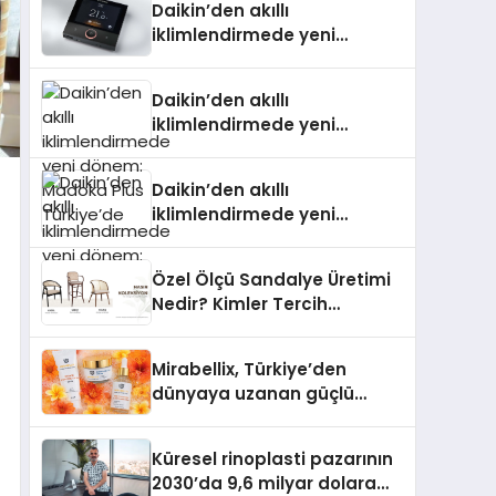
Daikin’den akıllı
iklimlendirmede yeni
dönem: Madoka Plus
Türkiye’de
Daikin’den akıllı
iklimlendirmede yeni
dönem: Madoka Plus
Türkiye’de
Daikin’den akıllı
iklimlendirmede yeni
dönem: Madoka Plus
Türkiye’de
Özel Ölçü Sandalye Üretimi
Nedir? Kimler Tercih
Etmelidir?
Mirabellix, Türkiye’den
dünyaya uzanan güçlü
büyümesini sürdürüyor
Küresel rinoplasti pazarının
2030’da 9,6 milyar dolara