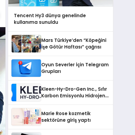
Tencent Hy3 dünya genelinde
kullanıma sunuldu
Mars Türkiye’den “Köpeğini
İşe Götür Haftası” çağrısı
Oyun Severler İçin Telegram
Grupları
Kleen-Hy-Dro-Gen Inc., Sıfır
Karbon Emisyonlu Hidrojen
Isıtma Teknolojisinde ISO ve
TSSA Düzenleyici Onaylarını
Marie Rose kozmetik
Aldı
sektörüne giriş yaptı