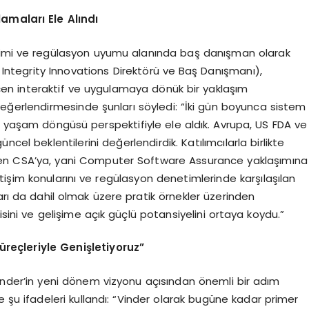
maları Ele Alındı
netimi ve regülasyon uyumu alanında baş danışman olarak
Integrity Innovations Direktörü ve Baş Danışmanı),
en interaktif ve uygulamaya dönük bir yaklaşım
in değerlendirmesinde şunları söyledi: “İki gün boyunca sistem
ı yaşam döngüsü perspektifiyle ele aldık. Avrupa, US FDA ve
cel beklentilerini değerlendirdik. Katılımcılarla birlikte
’den CSA’ya, yani Computer Software Assurance yaklaşımına
işim konularını ve regülasyon denetimlerinde karşılaşılan
arı da dahil olmak üzere pratik örnekler üzerinden
isini ve gelişime açık güçlü potansiyelini ortaya koydu.”
reçleriyle Genişletiyoruz”
 Vinder’in yeni dönem vizyonu açısından önemli bir adım
 şu ifadeleri kullandı: “Vinder olarak bugüne kadar primer