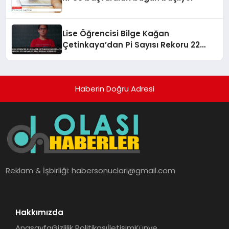
Lise Öğrencisi Bilge Kağan
Çetinkaya’dan Pi Sayısı Rekoru 22
Dakikada 5 Bin Basamak Ezberledi
Haberin Doğru Adresi
Reklam & İşbirliği:
habersonuclari@gmail.com
Hakkımızda
Anasayfa
Gizlilik Politikası
İletişim
Künye