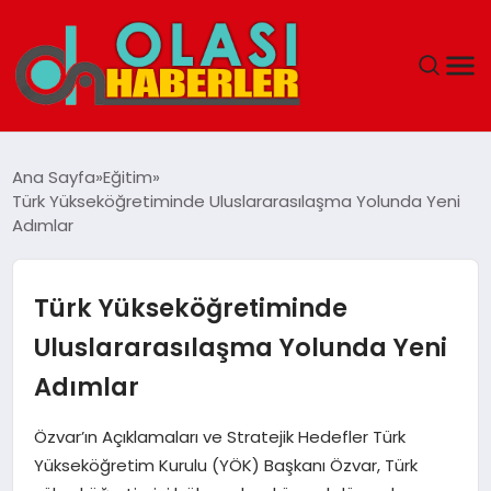
ANASAYFA
Ana Sayfa
Eğitim
Türk Yükseköğretiminde Uluslararasılaşma Yolunda Yeni
SPOR
Adımlar
DÜNYA
Türk Yükseköğretiminde
SAĞLIK
Uluslararasılaşma Yolunda Yeni
Adımlar
TEKNOLOJI
Özvar’ın Açıklamaları ve Stratejik Hedefler Türk
YAŞAM
Yükseköğretim Kurulu (YÖK) Başkanı Özvar, Türk