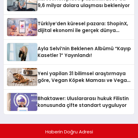
9,6 milyar dolara ulaşması bekleniyor
Türkiye’den küresel pazara: ShopinX,
dijital ekonomi ile gerçek dünya
alışverişini bir araya getirmeyi
hedefliyor
Ayla Selvi’nin Beklenen Albümü “Kayıp
Kasetler 1” Yayınlandı!
Yeni yapilan 31 bilimsel araştırmaya
göre, Vegan Köpek Maması ve Vegan
Kedi Mamasının İyi Sindirildiğini
Ortaya Koydu
Bhaktawer: Uluslararası hukuk Filistin
konusunda çifte standart uyguluyor
Haberin Doğru Adresi