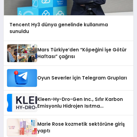
Tencent Hy3 dünya genelinde kullanıma
sunuldu
Mars Türkiye’den “Köpeğini İşe Götür
Haftası” çağrısı
Oyun Severler İçin Telegram Grupları
Kleen-Hy-Dro-Gen Inc., Sıfır Karbon
Emisyonlu Hidrojen Isıtma
Teknolojisinde ISO ve TSSA
Düzenleyici Onaylarını Aldı
Marie Rose kozmetik sektörüne giriş
yaptı