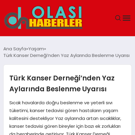
ANASAYFA
Ana Sayfa
Yaşam
Türk Kanser Derneği’nden Yaz Aylarında Beslenme Uyarısı
SPOR
DÜNYA
Türk Kanser Derneği’nden Yaz
Aylarında Beslenme Uyarısı
SAĞLIK
Sıcak havalarda doğru beslenme ve yeterli sıvı
TEKNOLOJI
tüketimi, kanser tedavisi gören hastaların yaşam
kalitesini destekliyor Yaz aylarında artan sıcaklıklar,
YAŞAM
kanser tedavisi gören bireyler için bazı ek zorlukları
da beraberinde getiriyor. Türk Kanser Derneği