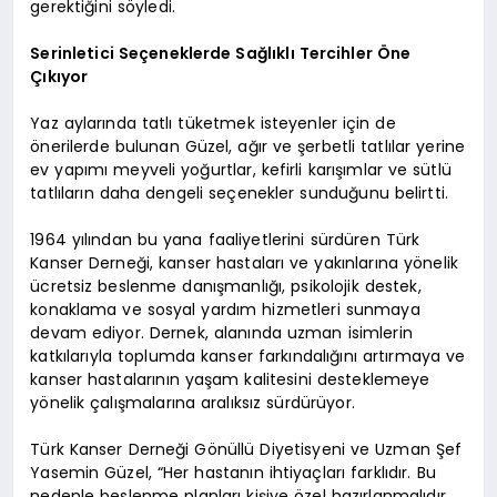
gerektiğini söyledi.
Serinletici Seçeneklerde Sağlıklı Tercihler Öne
Çıkıyor
Yaz aylarında tatlı tüketmek isteyenler için de
önerilerde bulunan Güzel, ağır ve şerbetli tatlılar yerine
ev yapımı meyveli yoğurtlar, kefirli karışımlar ve sütlü
tatlıların daha dengeli seçenekler sunduğunu belirtti.
1964 yılından bu yana faaliyetlerini sürdüren Türk
Kanser Derneği, kanser hastaları ve yakınlarına yönelik
ücretsiz beslenme danışmanlığı, psikolojik destek,
konaklama ve sosyal yardım hizmetleri sunmaya
devam ediyor. Dernek, alanında uzman isimlerin
katkılarıyla toplumda kanser farkındalığını artırmaya ve
kanser hastalarının yaşam kalitesini desteklemeye
yönelik çalışmalarına aralıksız sürdürüyor.
Türk Kanser Derneği Gönüllü Diyetisyeni ve Uzman Şef
Yasemin Güzel, “Her hastanın ihtiyaçları farklıdır. Bu
nedenle beslenme planları kişiye özel hazırlanmalıdır.