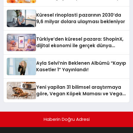
Küresel rinoplasti pazarının 2030’da
9,6 milyar dolara ulaşması bekleniyor
Türkiye’den küresel pazara: ShopinX,
dijital ekonomi ile gerçek dünya
alışverişini bir araya getirmeyi
hedefliyor
Ayla Selvi’nin Beklenen Albümü “Kayıp
Kasetler 1” Yayınlandı!
Yeni yapilan 31 bilimsel araştırmaya
göre, Vegan Köpek Maması ve Vegan
Kedi Mamasının İyi Sindirildiğini
Ortaya Koydu
Haberin Doğru Adresi