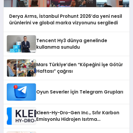
Derya Arms, İstanbul Prohunt 2026’da yeni nesil
ürünlerini ve global marka vizyonunu sergiledi
Tencent Hy3 dünya genelinde
kullanıma sunuldu
Mars Türkiye’den “Köpeğini İşe Götür
Haftası” çağrısı
Oyun Severler İçin Telegram Grupları
Kleen-Hy-Dro-Gen Inc., Sıfır Karbon
Emisyonlu Hidrojen Isıtma
Teknolojisinde ISO ve TSSA
Düzenleyici Onaylarını Aldı