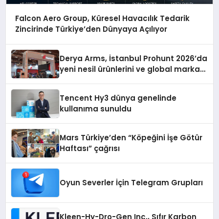
Falcon Aero Group, Küresel Havacılık Tedarik
Zincirinde Türkiye’den Dünyaya Açılıyor
Derya Arms, İstanbul Prohunt 2026’da
yeni nesil ürünlerini ve global marka
vizyonunu sergiledi
Tencent Hy3 dünya genelinde
kullanıma sunuldu
Mars Türkiye’den “Köpeğini İşe Götür
Haftası” çağrısı
Oyun Severler İçin Telegram Grupları
Kleen-Hy-Dro-Gen Inc., Sıfır Karbon