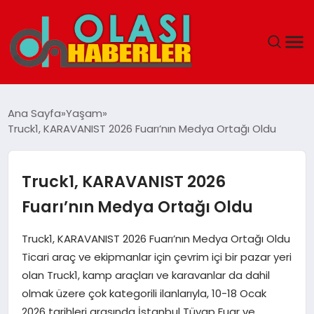
ANASAYFA
Ana Sayfa
Yaşam
Truck1, KARAVANIST 2026 Fuarı’nın Medya Ortağı Oldu
SPOR
DÜNYA
Truck1, KARAVANIST 2026
Fuarı’nın Medya Ortağı Oldu
SAĞLIK
Truck1, KARAVANIST 2026 Fuarı’nın Medya Ortağı Oldu
TEKNOLOJI
Ticari araç ve ekipmanlar için çevrim içi bir pazar yeri
olan Truck1, kamp araçları ve karavanlar da dahil
YAŞAM
olmak üzere çok kategorili ilanlarıyla, 10-18 Ocak
2026 tarihleri arasında İstanbul Tüyap Fuar ve