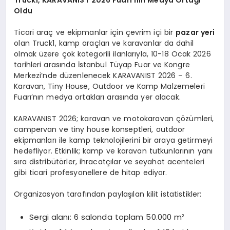
Truck1, KARAVANIST 2026 Fuarı’nın Medya Ortağı
Oldu
Ticari araç ve ekipmanlar için çevrim içi bir
pazar yeri
olan Truck1, kamp araçları ve karavanlar da dahil
olmak üzere çok kategorili ilanlarıyla, 10-18 Ocak 2026
tarihleri arasında İstanbul Tüyap Fuar ve Kongre
Merkezi’nde düzenlenecek KARAVANIST 2026 – 6.
Karavan, Tiny House, Outdoor ve Kamp Malzemeleri
Fuarı’nın medya ortakları arasında yer alacak.
KARAVANIST 2026; karavan ve motokaravan çözümleri,
campervan ve tiny house konseptleri, outdoor
ekipmanları ile kamp teknolojilerini bir araya getirmeyi
hedefliyor. Etkinlik; kamp ve karavan tutkunlarının yanı
sıra distribütörler, ihracatçılar ve seyahat acenteleri
gibi ticari profesyonellere de hitap ediyor.
Organizasyon tarafından paylaşılan kilit istatistikler:
Sergi alanı: 6 salonda toplam 50.000 m²