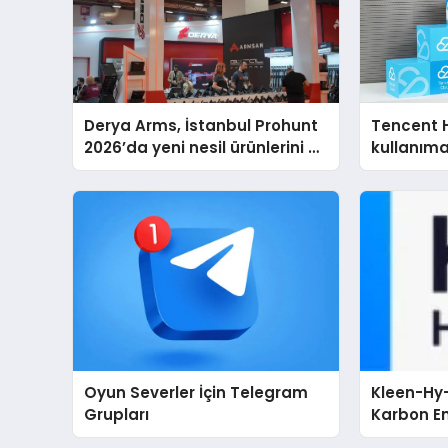
Derya Arms, İstanbul Prohunt
Tencent 
2026’da yeni nesil ürünlerini ve
kullanım
global marka vizyonunu
sergiledi
Oyun Severler İçin Telegram
Kleen-Hy-
Grupları
Karbon Em
Isıtma Te