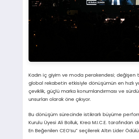
Kadın iç giyim ve moda perakendesi; değişen tüket
global rekabetin etkisiyle dönüşümün en hızlı y
çeviklik, güçlü marka konumlandırması ve sürdürü
unsurları olarak öne çıkıyor.
Bu dönüşüm sürecinde istikrarlı büyüme perfo
Kurulu Üyesi Ali Bolluk,
Krea
M.I.C.E.
tarafından dü
En Beğenilen CEO’su” seçilerek Altın Lider Ödülü