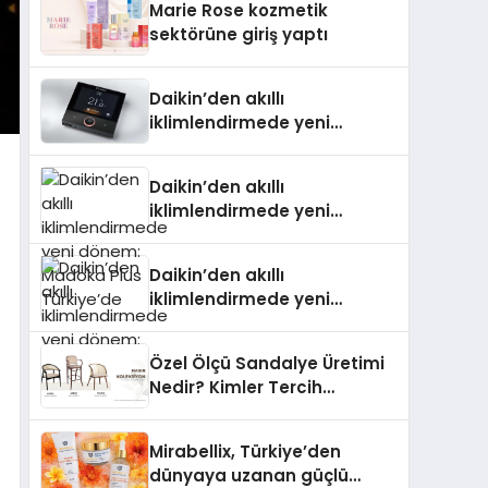
Marie Rose kozmetik
Aldı
sektörüne giriş yaptı
Daikin’den akıllı
iklimlendirmede yeni
dönem: Madoka Plus
Türkiye’de
Daikin’den akıllı
iklimlendirmede yeni
dönem: Madoka Plus
Türkiye’de
Daikin’den akıllı
iklimlendirmede yeni
dönem: Madoka Plus
Türkiye’de
Özel Ölçü Sandalye Üretimi
Nedir? Kimler Tercih
Etmelidir?
Mirabellix, Türkiye’den
dünyaya uzanan güçlü