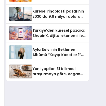
büyümesini sürdürüyor
Küresel rinoplasti pazarının
2030’da 9,6 milyar dolara
ulaşması bekleniyor
Türkiye’den küresel pazara:
ShopinX, dijital ekonomi ile
gerçek dünya alışverişini bir
araya getirmeyi hedefliyor
Ayla Selvi’nin Beklenen
Albümü “Kayıp Kasetler 1”
Yayınlandı!
Yeni yapilan 31 bilimsel
araştırmaya göre, Vegan
Köpek Maması ve Vegan
Kedi Mamasının İyi
Sindirildiğini Ortaya Koydu