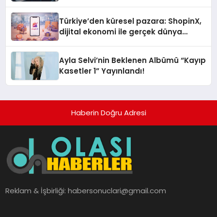
Türkiye’den küresel pazara: ShopinX,
dijital ekonomi ile gerçek dünya
alışverişini bir araya getirmeyi
hedefliyor
Ayla Selvi’nin Beklenen Albümü “Kayıp
Kasetler 1” Yayınlandı!
Haberin Doğru Adresi
Reklam & İşbirliği:
habersonuclari@gmail.com