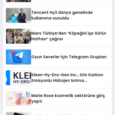
vizyonunu sergiledi
Tencent Hy3 dünya genelinde
kullanıma sunuldu
Mars Türkiye’den “Köpeğini İşe Götür
Haftası” çağrısı
Oyun Severler İçin Telegram Grupları
Kleen-Hy-Dro-Gen Inc., Sıfır Karbon
Emisyonlu Hidrojen Isıtma
Teknolojisinde ISO ve TSSA
Düzenleyici Onaylarını Aldı
Marie Rose kozmetik sektörüne giriş
yaptı