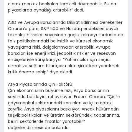
olarak merkez bankaları temkinli davranabilir. Bu da
piyasalarda oynaklığı artırabilir” dedi.
ABD ve Avrupa Borsalarında Dikkat Edilmesi Gerekenler
Onaran’a göre, S&P 500 ve Nasdaq endeksleri büyük
teknoloji hisseleri sayesinde güçlü kalmayı sürdürse de
faiz politikalarındaki belirsizlik ve küresel ekonomik
yavaşlama riski, dalgalanmaları artırabilir. Avrupa
borsaları ise enerji krizi, jeopolitik riskler ve resesyon
endişeleriyle karşı karşıya. “Yatırımcılar için seçici
olmak ve sağlam bilançosu olan şirketlere yönelmek
kritik öneme sahip” diye ekledi.
Asya Piyasalarında Çin Faktörü
Çin ekonomisinin büyüme hızı, Asya borsalarının
seyrinde belirleyici rol oynuyor. Erdem Onaran, “Çin’in
gayrimenkul sektöründeki sorunları ve iç talepteki
zayıflık, Asya piyasalarını baskılıyor. Ancak hükümetin
teşvik politikaları ve üretim sektöründeki toparlanma,
belirli sektörlerde fırsatlar yaratabilir”
değerlendirmesinde bulundu.