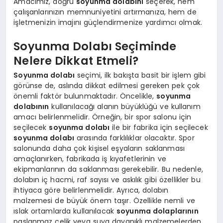
Amacımız, doğru
soyunma dolabını
seçerek, hem
çalışanlarınızın memnuniyetini artırmanıza, hem de
işletmenizin imajını güçlendirmenize yardımcı olmak.
Soyunma Dolabı Seçiminde
Nelere Dikkat Etmeli?
Soyunma dolabı
seçimi, ilk bakışta basit bir işlem gibi
görünse de, aslında dikkat edilmesi gereken pek çok
önemli faktör bulunmaktadır. Öncelikle,
soyunma
dolabının
kullanılacağı alanın büyüklüğü ve kullanım
amacı belirlenmelidir. Örneğin, bir spor salonu için
seçilecek
soyunma dolabı
ile bir fabrika için seçilecek
soyunma dolabı
arasında farklılıklar olacaktır. Spor
salonunda daha çok kişisel eşyaların saklanması
amaçlanırken, fabrikada iş kıyafetlerinin ve
ekipmanlarının da saklanması gerekebilir. Bu nedenle,
dolabın iç hacmi, raf sayısı ve askılık gibi özellikler bu
ihtiyaca göre belirlenmelidir. Ayrıca, dolabın
malzemesi de büyük önem taşır. Özellikle nemli ve
ıslak ortamlarda kullanılacak
soyunma dolaplarının
paslanmaz çelik veya suya dayanıklı malzemelerden