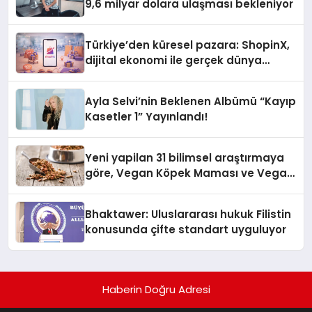
9,6 milyar dolara ulaşması bekleniyor
Türkiye’den küresel pazara: ShopinX,
dijital ekonomi ile gerçek dünya
alışverişini bir araya getirmeyi
hedefliyor
Ayla Selvi’nin Beklenen Albümü “Kayıp
Kasetler 1” Yayınlandı!
Yeni yapilan 31 bilimsel araştırmaya
göre, Vegan Köpek Maması ve Vegan
Kedi Mamasının İyi Sindirildiğini
Ortaya Koydu
Bhaktawer: Uluslararası hukuk Filistin
konusunda çifte standart uyguluyor
Haberin Doğru Adresi