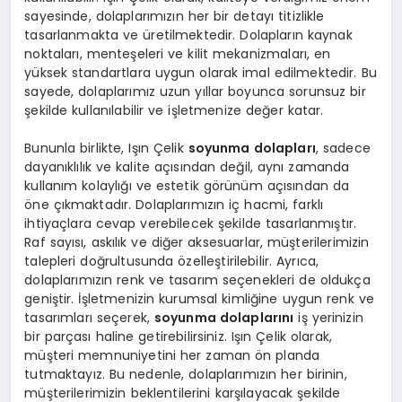
sayesinde, dolaplarımızın her bir detayı titizlikle
tasarlanmakta ve üretilmektedir. Dolapların kaynak
noktaları, menteşeleri ve kilit mekanizmaları, en
yüksek standartlara uygun olarak imal edilmektedir. Bu
sayede, dolaplarımız uzun yıllar boyunca sorunsuz bir
şekilde kullanılabilir ve işletmenize değer katar.
Bununla birlikte, Işın Çelik
soyunma dolapları
, sadece
dayanıklılık ve kalite açısından değil, aynı zamanda
kullanım kolaylığı ve estetik görünüm açısından da
öne çıkmaktadır. Dolaplarımızın iç hacmi, farklı
ihtiyaçlara cevap verebilecek şekilde tasarlanmıştır.
Raf sayısı, askılık ve diğer aksesuarlar, müşterilerimizin
talepleri doğrultusunda özelleştirilebilir. Ayrıca,
dolaplarımızın renk ve tasarım seçenekleri de oldukça
geniştir. İşletmenizin kurumsal kimliğine uygun renk ve
tasarımları seçerek,
soyunma dolaplarını
iş yerinizin
bir parçası haline getirebilirsiniz. Işın Çelik olarak,
müşteri memnuniyetini her zaman ön planda
tutmaktayız. Bu nedenle, dolaplarımızın her birinin,
müşterilerimizin beklentilerini karşılayacak şekilde