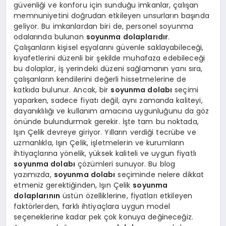
güvenliği ve konforu için sunduğu imkanlar, çalışan
memnuniyetini doğrudan etkileyen unsurların başında
geliyor. Bu imkanlardan biri de, personel soyunma
odalarında bulunan
soyunma dolaplarıdır
.
Çalışanların kişisel eşyalarını güvenle saklayabileceği,
kıyafetlerini düzenli bir şekilde muhafaza edebileceği
bu dolaplar, iş yerindeki düzeni sağlamanın yanı sıra,
çalışanların kendilerini değerli hissetmelerine de
katkıda bulunur. Ancak, bir
soyunma dolabı
seçimi
yaparken, sadece fiyatı değil, aynı zamanda kaliteyi,
dayanıklılığı ve kullanım amacına uygunluğunu da göz
önünde bulundurmak gerekir. İşte tam bu noktada,
Işın Çelik devreye giriyor. Yılların verdiği tecrübe ve
uzmanlıkla, Işın Çelik, işletmelerin ve kurumların
ihtiyaçlarına yönelik, yüksek kaliteli ve uygun fiyatlı
soyunma dolabı
çözümleri sunuyor. Bu blog
yazımızda,
soyunma dolabı
seçiminde nelere dikkat
etmeniz gerektiğinden, Işın Çelik
soyunma
dolaplarının
üstün özelliklerine, fiyatları etkileyen
faktörlerden, farklı ihtiyaçlara uygun model
seçeneklerine kadar pek çok konuya değineceğiz.