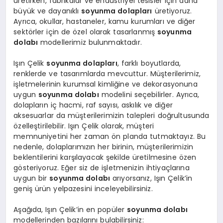
üretirken, fabrikalar ve endüstriyel tesisler için daha
büyük ve dayanıklı
soyunma dolapları
üretiyoruz.
Ayrıca, okullar, hastaneler, kamu kurumları ve diğer
sektörler için de özel olarak tasarlanmış
soyunma
dolabı
modellerimiz bulunmaktadır.
Işın Çelik
soyunma dolapları
, farklı boyutlarda,
renklerde ve tasarımlarda mevcuttur. Müşterilerimiz,
işletmelerinin kurumsal kimliğine ve dekorasyonuna
uygun
soyunma dolabı
modelini seçebilirler. Ayrıca,
dolapların iç hacmi, raf sayısı, askılık ve diğer
aksesuarlar da müşterilerimizin talepleri doğrultusunda
özelleştirilebilir. Işın Çelik olarak, müşteri
memnuniyetini her zaman ön planda tutmaktayız. Bu
nedenle, dolaplarımızın her birinin, müşterilerimizin
beklentilerini karşılayacak şekilde üretilmesine özen
gösteriyoruz. Eğer siz de işletmenizin ihtiyaçlarına
uygun bir
soyunma dolabı
arıyorsanız, Işın Çelik’in
geniş ürün yelpazesini inceleyebilirsiniz.
Aşağıda, Işın Çelik’in en popüler
soyunma dolabı
modellerinden bazılarını bulabilirsiniz: