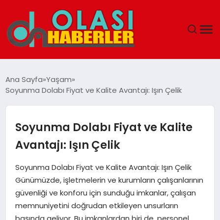
ANASAYFA
Ana Sayfa
Yaşam
Soyunma Dolabı Fiyat ve Kalite Avantajı: Işın Çelik
SPOR
DÜNYA
Soyunma Dolabı Fiyat ve Kalite
Avantajı: Işın Çelik
SAĞLIK
Soyunma Dolabı Fiyat ve Kalite Avantajı: Işın Çelik
TEKNOLOJI
Günümüzde, işletmelerin ve kurumların çalışanlarının
güvenliği ve konforu için sunduğu imkanlar, çalışan
YAŞAM
memnuniyetini doğrudan etkileyen unsurların
başında geliyor. Bu imkanlardan biri de, personel