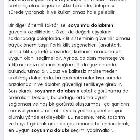
üretilmiş olması gerekir. Aksi takdirde, dolap kısa
sürede yıpranabilir ve kullanılamaz hale gelebilir.
Bir diğer önemli faktör ise,
soyunma dolabının
güvenlik özellikleridir. Özellikle değerli eşyaların
saklanacağı dolaplarda, kilit sisteminin güvenilir olması
büyük önem taşır. Farklı kilit seçenekleri (anahtarlı,
asma kilitli, şifreli) arasından, kullanım amacına en
uygun olanı seçilmelidir. Ayrıca, dolabın menteşe ve
kilit mekanizmalarının sağlamlığı da göz önünde
bulundurulmalıdır. Ucuz ve kalitesiz malzemeden
üretilmiş dolaplarda, bu mekanizmalar kısa sürede
arızalanabilir ve dolabın güvenliği tehlikeye girebilir.
Son olarak,
soyunma dolabının
estetik görünümü de
önemlidir. Dolabın, bulunduğu ortama uyum
sağlaması ve hoş bir görüntü oluşturması, çalışanların
motivasyonunu artırabilir ve iş yerinin genel imajını
olumlu yönde etkileyebilir. Bu nedenle, renk, tasarım
ve boyut gibi faktörler de göz önünde bulundurularak,
en uygun
soyunma dolabı
seçimi yapılmalıdır.