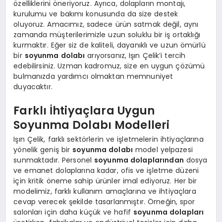
özelliklerini öneriyoruz. Ayrıca, dolapların montajı,
kurulumu ve bakımı konusunda da size destek
oluyoruz. Amacımız, sadece ürün satmak değil, aynı
zamanda müşterilerimizle uzun soluklu bir iş ortaklığı
kurmaktır. Eğer siz de kaliteli, dayanıklı ve uzun ömürlü
bir
soyunma dolabı
arıyorsanız, Işın Çelik’i tercih
edebilirsiniz. Uzman kadromuz, size en uygun çözümü
bulmanızda yardımcı olmaktan memnuniyet
duyacaktır.
Farklı İhtiyaçlara Uygun
Soyunma Dolabı Modelleri
Işın Çelik, farklı sektörlerin ve işletmelerin ihtiyaçlarına
yönelik geniş bir
soyunma dolabı
model yelpazesi
sunmaktadır. Personel
soyunma dolaplarından
dosya
ve emanet dolaplarına kadar, ofis ve işletme düzeni
için kritik öneme sahip ürünler imal ediyoruz. Her bir
modelimiz, farklı kullanım amaçlarına ve ihtiyaçlara
cevap verecek şekilde tasarlanmıştır. Örneğin, spor
salonları için daha küçük ve hafif
soyunma dolapları