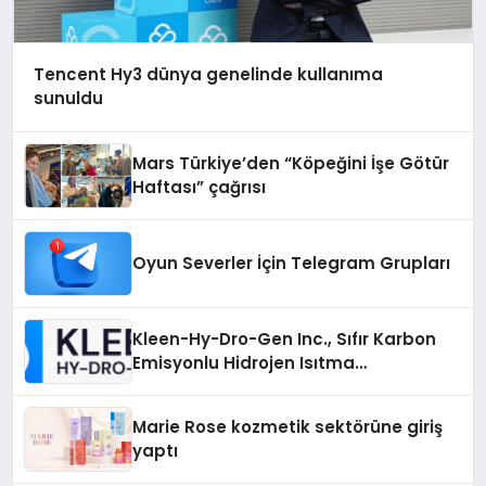
Tencent Hy3 dünya genelinde kullanıma
sunuldu
Mars Türkiye’den “Köpeğini İşe Götür
Haftası” çağrısı
Oyun Severler İçin Telegram Grupları
Kleen-Hy-Dro-Gen Inc., Sıfır Karbon
Emisyonlu Hidrojen Isıtma
Teknolojisinde ISO ve TSSA
Düzenleyici Onaylarını Aldı
Marie Rose kozmetik sektörüne giriş
yaptı