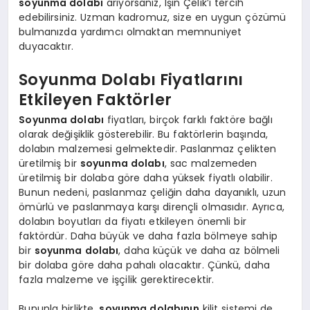
soyunma dolabı
arıyorsanız, Işın Çelik’i tercih
edebilirsiniz. Uzman kadromuz, size en uygun çözümü
bulmanızda yardımcı olmaktan memnuniyet
duyacaktır.
Soyunma Dolabı Fiyatlarını
Etkileyen Faktörler
Soyunma dolabı
fiyatları, birçok farklı faktöre bağlı
olarak değişiklik gösterebilir. Bu faktörlerin başında,
dolabın malzemesi gelmektedir. Paslanmaz çelikten
üretilmiş bir
soyunma dolabı
, sac malzemeden
üretilmiş bir dolaba göre daha yüksek fiyatlı olabilir.
Bunun nedeni, paslanmaz çeliğin daha dayanıklı, uzun
ömürlü ve paslanmaya karşı dirençli olmasıdır. Ayrıca,
dolabın boyutları da fiyatı etkileyen önemli bir
faktördür. Daha büyük ve daha fazla bölmeye sahip
bir
soyunma dolabı
, daha küçük ve daha az bölmeli
bir dolaba göre daha pahalı olacaktır. Çünkü, daha
fazla malzeme ve işçilik gerektirecektir.
Bununla birlikte,
soyunma dolabının
kilit sistemi de