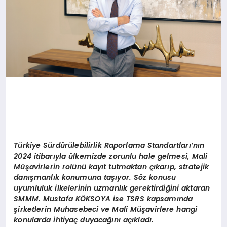
T
ürkiye Sürdürülebilirlik Raporlama Standartları’nın
2024 itibarıyla ülkemizde zorunlu hale gelmesi,
M
ali
Müşavirlerin rolünü kayıt tutmaktan çıkarıp, stratejik
danışmanlık konumuna taşıyor. S
ö
z konusu
uyumluluk ilkelerinin uzmanlık gerektirdiğini aktaran
SMMM. Mustafa K
ÖKSOYA
ise
TSRS
kapsamında
şirketlerin Muhasebeci ve M
ali M
üşavirlere hangi
konularda ihtiyaç duyacağını açıkladı.