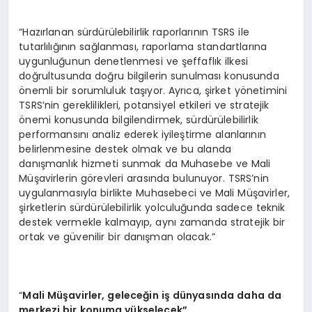
“Hazırlanan sürdürülebilirlik raporlarının TSRS ile
tutarlılığının sağlanması, raporlama standartlarına
uygunluğunun denetlenmesi ve şeffaflık ilkesi
doğrultusunda doğru bilgilerin sunulması konusunda
önemli bir sorumluluk taşıyor. Ayrıca, şirket yönetimini
TSRS’nin gereklilikleri, potansiyel etkileri ve stratejik
önemi konusunda bilgilendirmek, sürdürülebilirlik
performansını analiz ederek iyileştirme alanlarının
belirlenmesine destek olmak ve bu alanda
danışmanlık hizmeti sunmak da Muhasebe ve Mali
Müşavirlerin görevleri arasında bulunuyor. TSRS’nin
uygulanmasıyla birlikte Muhasebeci ve Mali Müşavirler,
şirketlerin sürdürülebilirlik yolculuğunda sadece teknik
destek vermekle kalmayıp, aynı zamanda stratejik bir
ortak ve güvenilir bir danışman olacak.”
“
Mali
Müşavirler, geleceğ
in i
ş dünyasında daha da
merkezi bir konuma yükselecek”