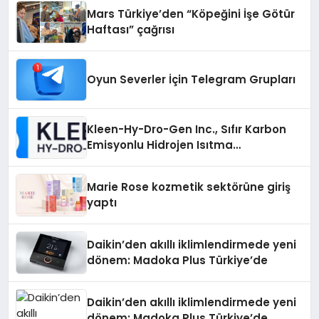
Mars Türkiye’den “Köpeğini İşe Götür
Haftası” çağrısı
Oyun Severler İçin Telegram Grupları
Kleen-Hy-Dro-Gen Inc., Sıfır Karbon
Emisyonlu Hidrojen Isıtma
Teknolojisinde ISO ve TSSA
Düzenleyici Onaylarını Aldı
Marie Rose kozmetik sektörüne giriş
yaptı
Daikin’den akıllı iklimlendirmede yeni
dönem: Madoka Plus Türkiye’de
Daikin’den akıllı iklimlendirmede yeni
dönem: Madoka Plus Türkiye’de