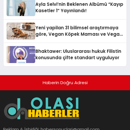
Ayla Selvi’nin Beklenen Albümü “Kayıp
Kasetler 1” Yayınlandı!
Yeni yapilan 31 bilimsel araştırmaya
göre, Vegan Köpek Maması ve Vegan
Kedi Mamasının İyi Sindirildiğini
Ortaya Koydu
Bhaktawer: Uluslararası hukuk Filistin
konusunda çifte standart uyguluyor
Haberin Doğru Adresi
Reklam & İşbirliği:
habersonuclari@gmail.com