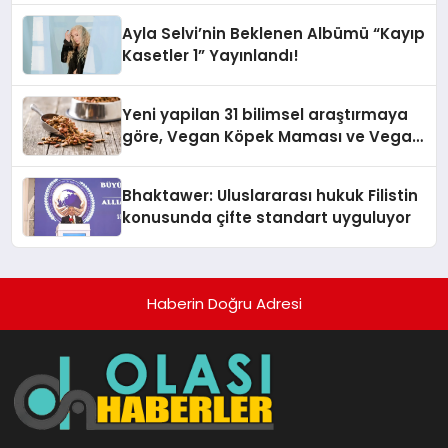
hedefliyor
Ayla Selvi’nin Beklenen Albümü “Kayıp
Kasetler 1” Yayınlandı!
Yeni yapilan 31 bilimsel araştırmaya
göre, Vegan Köpek Maması ve Vegan
Kedi Mamasının İyi Sindirildiğini
Ortaya Koydu
Bhaktawer: Uluslararası hukuk Filistin
konusunda çifte standart uyguluyor
Haberin Doğru Adresi