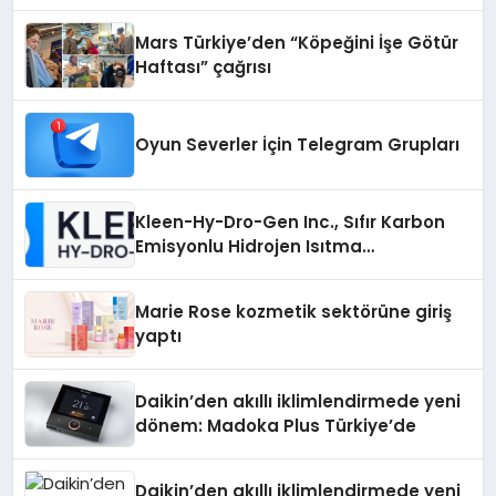
Mars Türkiye’den “Köpeğini İşe Götür
Haftası” çağrısı
Oyun Severler İçin Telegram Grupları
Kleen-Hy-Dro-Gen Inc., Sıfır Karbon
Emisyonlu Hidrojen Isıtma
Teknolojisinde ISO ve TSSA
Düzenleyici Onaylarını Aldı
Marie Rose kozmetik sektörüne giriş
yaptı
Daikin’den akıllı iklimlendirmede yeni
dönem: Madoka Plus Türkiye’de
Daikin’den akıllı iklimlendirmede yeni