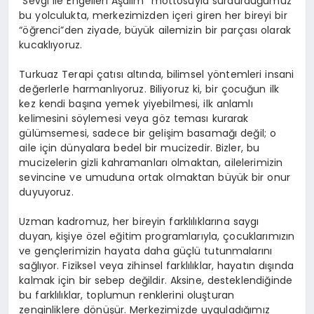
“Sevgi ile Engelleri Aşalım” mottosuyla sürdürdüğümüz
bu yolculukta, merkezimizden içeri giren her bireyi bir
“öğrenci”den ziyade, büyük ailemizin bir parçası olarak
kucaklıyoruz.
Turkuaz Terapi çatısı altında, bilimsel yöntemleri insani
değerlerle harmanlıyoruz. Biliyoruz ki, bir çocuğun ilk
kez kendi başına yemek yiyebilmesi, ilk anlamlı
kelimesini söylemesi veya göz teması kurarak
gülümsemesi, sadece bir gelişim basamağı değil; o
aile için dünyalara bedel bir mucizedir. Bizler, bu
mucizelerin gizli kahramanları olmaktan, ailelerimizin
sevincine ve umuduna ortak olmaktan büyük bir onur
duyuyoruz.
Uzman kadromuz, her bireyin farklılıklarına saygı
duyan, kişiye özel eğitim programlarıyla, çocuklarımızın
ve gençlerimizin hayata daha güçlü tutunmalarını
sağlıyor. Fiziksel veya zihinsel farklılıklar, hayatın dışında
kalmak için bir sebep değildir. Aksine, desteklendiğinde
bu farklılıklar, toplumun renklerini oluşturan
zenginliklere dönüşür. Merkezimizde uyguladığımız