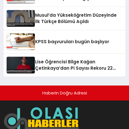
Musul’da Yükseköğretim Düzeyinde
İlk Türkçe Bölümü Açıldı
KPSS başvuruları bugün başlıyor
Lise Öğrencisi Bilge Kağan
Çetinkaya’dan Pi Sayısı Rekoru 22
Dakikada 5 Bin Basamak Ezberledi
Haberin Doğru Adresi