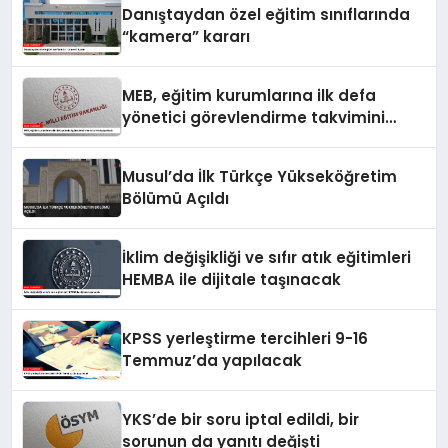
Danıştaydan özel eğitim sınıflarında
“kamera” kararı
MEB, eğitim kurumlarına ilk defa
yönetici görevlendirme takvimini
yayımladı
Musul’da İlk Türkçe Yükseköğretim
Bölümü Açıldı
İklim değişikliği ve sıfır atık eğitimleri
HEMBA ile dijitale taşınacak
KPSS yerleştirme tercihleri 9-16
Temmuz’da yapılacak
YKS’de bir soru iptal edildi, bir
sorunun da yanıtı değişti