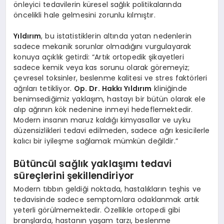
önleyici tedavilerin küresel sağlık politikalarında
öncelikli hale gelmesini zorunlu kılmıştır.
Yıldırım
, bu istatistiklerin altında yatan nedenlerin
sadece mekanik sorunlar olmadığını vurgulayarak
konuya açıklık getirdi: “Artık ortopedik şikayetleri
sadece kemik veya kas sorunu olarak göremeyiz;
çevresel toksinler, beslenme kalitesi ve stres faktörleri
ağrıları tetikliyor.
Op. Dr. Hakkı Yıldırım
kliniğinde
benimsediğimiz yaklaşım, hastayı bir bütün olarak ele
alıp ağrının kök nedenine inmeyi hedeflemektedir.
Modern insanın maruz kaldığı kimyasallar ve uyku
düzensizlikleri tedavi edilmeden, sadece ağrı kesicilerle
kalıcı bir iyileşme sağlamak mümkün değildir.”
Bütüncül sağlık yaklaşımı tedavi
süreçlerini şekillendiriyor
Modern tıbbın geldiği noktada, hastalıkların teşhis ve
tedavisinde sadece semptomlara odaklanmak artık
yeterli görülmemektedir. Özellikle ortopedi gibi
branşlarda, hastanın yaşam tarzı, beslenme