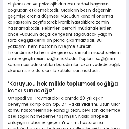
alışkanlıkları ve psikolojik durumu tedavi başarısını
doğrudan etkilemektedir. Gıdaların besin değerinin
geçmişe oranla düşmesi, vücudun kendini onarma
kapasitesini zayıflatarak kronik hastalıklara zemin
hazırlamaktadır. Hekimler, cerrahi müdahalelerden
önce vücudun doğal dengesini sağlayacak yaşam
tarzı değişikliklerini ön plana çıkarmaktadır. Bu
yaklaşım, hem hastanın iyileşme sürecini
hızlandırmakta hem de gereksiz cerrahi müdahalelerin
önüne geçilmesini sağlamaktadır. Toplum sağlığının
korunması adına atılan bu adımlar, uzun vadede sağlık
ekonomisine de olumlu katkılar sunmaktadır.
‘Koruyucu hekimlikle toplumsal sağlığa
katkı sunacağız’
Ortopedi ve Travmatoloji alanında 20 yılı aşkın
deneyime sahip olan
Op. Dr. Hakkı Yıldırım
, uzun yıllar
kamu hastanelerinde edindiği tecrübeyi son dönemde
özel sağlık hizmetlerine taşımıştır. Klasik ortopedi
anlayışının ötesine geçen
Yıldırım
, hastalarına
sunduğu bütüncül tedavi protokolleri ile sektörde farklı