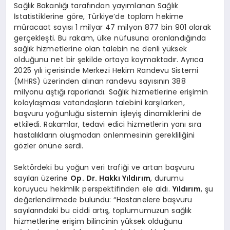
Sağlık Bakanlığı tarafından yayımlanan Sağlık
İstatistiklerine göre, Türkiye’de toplam hekime
müracaat sayısı 1 milyar 47 milyon 877 bin 901 olarak
gerçekleşti. Bu rakam, ülke nüfusuna oranlandığında
sağlık hizmetlerine olan talebin ne denli yüksek
olduğunu net bir şekilde ortaya koymaktadır. Ayrıca
2025 yılı içerisinde Merkezi Hekim Randevu Sistemi
(MHRS) üzerinden alınan randevu sayısının 388
milyonu aştığı raporlandı. Sağlık hizmetlerine erişimin
kolaylaşması vatandaşların talebini karşılarken,
başvuru yoğunluğu sistemin işleyiş dinamiklerini de
etkiledi. Rakamlar, tedavi edici hizmetlerin yanı sıra
hastalıkların oluşmadan önlenmesinin gerekliliğini
gözler önüne serdi.
Sektördeki bu yoğun veri trafiği ve artan başvuru
sayıları üzerine
Op. Dr. Hakkı Yıldırım
, durumu
koruyucu hekimlik perspektifinden ele aldı.
Yıldırım
, şu
değerlendirmede bulundu: “Hastanelere başvuru
sayılarındaki bu ciddi artış, toplumumuzun sağlık
hizmetlerine erişim bilincinin yüksek olduğunu