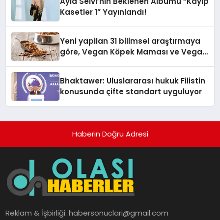
Ayla Selvi’nin Beklenen Albümü “Kayıp
Kasetler 1” Yayınlandı!
Yeni yapilan 31 bilimsel araştırmaya
göre, Vegan Köpek Maması ve Vegan
Kedi Mamasının İyi Sindirildiğini
Ortaya Koydu
Bhaktawer: Uluslararası hukuk Filistin
konusunda çifte standart uyguluyor
Haberin Doğru Adresi
Reklam & İşbirliği:
habersonuclari@gmail.com