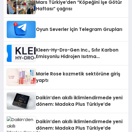
Mars Türkiye’den “Köpeğini İşe Götür
Haftası” çağrısı
Oyun Severler İçin Telegram Grupları
Kleen-Hy-Dro-Gen Inc., Sıfır Karbon
Emisyonlu Hidrojen Isıtma
Teknolojisinde ISO ve TSSA
Düzenleyici Onaylarını Aldı
Marie Rose kozmetik sektörüne giriş
yaptı
Daikin’den akıllı iklimlendirmede yeni
dönem: Madoka Plus Türkiye’de
Daikin’den akıllı iklimlendirmede yeni
dönem: Madoka Plus Türkiye’de