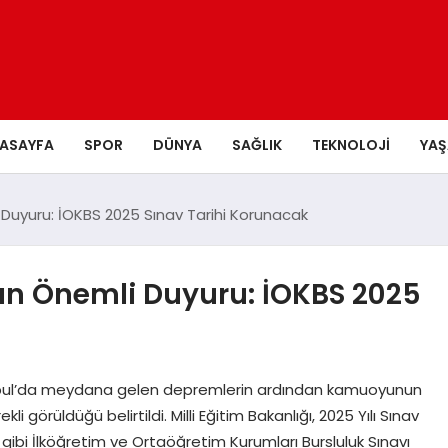
ASAYFA
SPOR
DÜNYA
SAĞLIK
TEKNOLOJI
YA
i Duyuru: İOKBS 2025 Sınav Tarihi Korunacak
dan Önemli Duyuru: İOKBS 2025
tanbul’da meydana gelen depremlerin ardından kamuoyunun
i görüldüğü belirtildi. Milli Eğitim Bakanlığı, 2025 Yılı Sınav
ibi İlköğretim ve Ortaöğretim Kurumları Bursluluk Sınavı