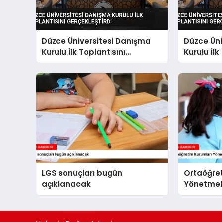
Düzce Üniversitesi Danışma
Düzce Üni
Kurulu İlk Toplantısını
Kurulu İlk
Gerçekleştirdi
Gerçekleş
LGS sonuçları bugün
Ortaöğre
açıklanacak
Yönetmeli
yapıldı