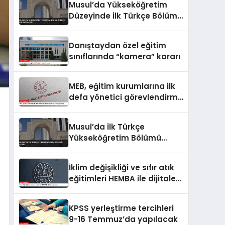
Musul’da Yükseköğretim
Düzeyinde İlk Türkçe Bölümü
Açıldı
Danıştaydan özel eğitim
sınıflarında “kamera” kararı
MEB, eğitim kurumlarına ilk
defa yönetici görevlendirme
takvimini yayımladı
Musul’da İlk Türkçe
Yükseköğretim Bölümü
Açıldı
İklim değişikliği ve sıfır atık
eğitimleri HEMBA ile dijitale
taşınacak
KPSS yerleştirme tercihleri
9-16 Temmuz’da yapılacak