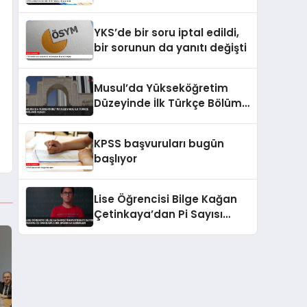
YKS’de bir soru iptal edildi,
bir sorunun da yanıtı değişti
Musul’da Yükseköğretim
Düzeyinde İlk Türkçe Bölümü
Açıldı
KPSS başvuruları bugün
başlıyor
Lise Öğrencisi Bilge Kağan
Çetinkaya’dan Pi Sayısı
Rekoru 22 Dakikada 5 Bin
Basamak Ezberledi