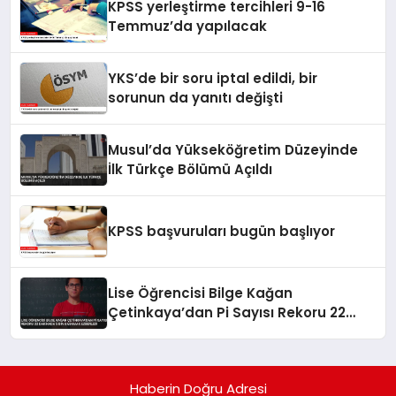
KPSS yerleştirme tercihleri 9-16
Temmuz’da yapılacak
YKS’de bir soru iptal edildi, bir
sorunun da yanıtı değişti
Musul’da Yükseköğretim Düzeyinde
İlk Türkçe Bölümü Açıldı
KPSS başvuruları bugün başlıyor
Lise Öğrencisi Bilge Kağan
Çetinkaya’dan Pi Sayısı Rekoru 22
Dakikada 5 Bin Basamak Ezberledi
Haberin Doğru Adresi