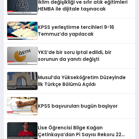
İklim değişikliği ve sıfır atık eğitimleri
HEMBA ile dijitale taşınacak
KPSS yerleştirme tercihleri 9-16
Temmuz’da yapılacak
YKS’de bir soru iptal edildi, bir
sorunun da yanıtı değişti
Musul’da Yükseköğretim Düzeyinde
İlk Türkçe Bölümü Açıldı
KPSS başvuruları bugün başlıyor
Lise Öğrencisi Bilge Kağan
Çetinkaya’dan Pi Sayısı Rekoru 22