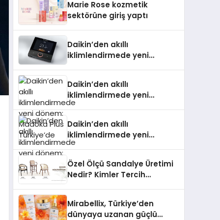
Marie Rose kozmetik
Aldı
sektörüne giriş yaptı
Daikin’den akıllı
iklimlendirmede yeni
dönem: Madoka Plus
Türkiye’de
Daikin’den akıllı
iklimlendirmede yeni
dönem: Madoka Plus
Türkiye’de
Daikin’den akıllı
iklimlendirmede yeni
dönem: Madoka Plus
Türkiye’de
Özel Ölçü Sandalye Üretimi
Nedir? Kimler Tercih
Etmelidir?
Mirabellix, Türkiye’den
dünyaya uzanan güçlü