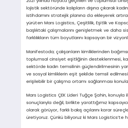
2021 yılında hayata geçirilen ve toplumsal cinsiye
lojistik sektöründe kalıpların dışına çıkarak kadı
istihdamını stratejik planına da ekleyerek artıran
yürüten Mars Logistics, Çeşitlilik, Eşitlik ve Kaps
başlıktaki çalışmalarını genişletmek ve daha s
farklılıkların tüm boyutlarını kapsayan bir vizyon
Manifestoda; çalışanların kimliklerinden bağıms
toplumsal cinsiyet eşitliğinin desteklenmesi, kadı
sektörde kadın temsilinin güçlendirilmesinin yanı sı
ve sosyal kimliklerin eşit şekilde temsil edilmes
erişilebilir bir çalışma ortamı sağlanması konula
Mars Logistics ÇEK Lideri Tuğçe Şahin, konuyla ilg
sonuçlarıyla değil, birlikte yarattığımız kapsayıcı
olarak görüyor, farklı bakış açılarını karar süre
üretiyoruz. Çünkü biliyoruz ki Mars Logistics’te h