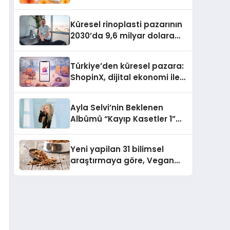
büyümesini sürdürüyor
Küresel rinoplasti pazarının
2030’da 9,6 milyar dolara
ulaşması bekleniyor
Türkiye’den küresel pazara:
ShopinX, dijital ekonomi ile
gerçek dünya alışverişini bir
araya getirmeyi hedefliyor
Ayla Selvi’nin Beklenen
Albümü “Kayıp Kasetler 1”
Yayınlandı!
Yeni yapilan 31 bilimsel
araştırmaya göre, Vegan
Köpek Maması ve Vegan
Kedi Mamasının İyi
Sindirildiğini Ortaya Koydu