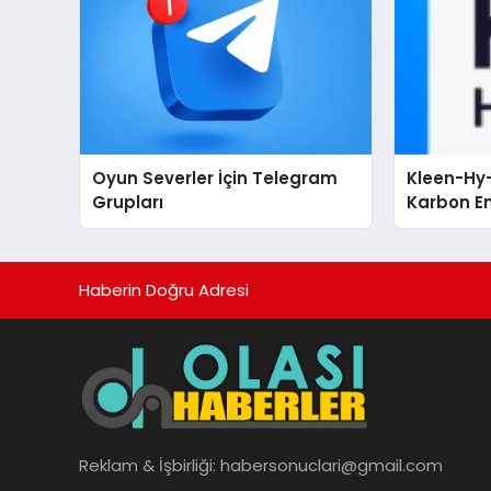
Oyun Severler İçin Telegram
Kleen-Hy-
Grupları
Karbon Em
Isıtma Te
TSSA Düze
Aldı
Haberin Doğru Adresi
Reklam & İşbirliği:
habersonuclari@gmail.com