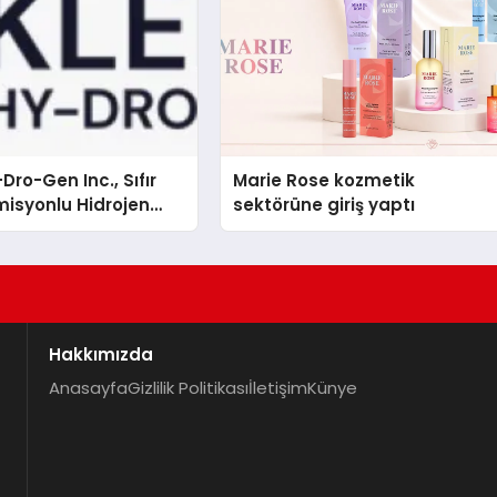
Dro-Gen Inc., Sıfır
Marie Rose kozmetik
isyonlu Hidrojen
sektörüne giriş yaptı
knolojisinde ISO ve
nleyici Onaylarını
Hakkımızda
Anasayfa
Gizlilik Politikası
İletişim
Künye