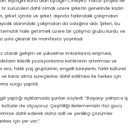
t eşitliğini konu alan Eşitliğin Cinsiyeti Yoktur projesi ile
n tır sürücüleri dahil olmak üzere şirketin genelinde kadın
, şirket içinde ve şirket dışında farkındalık çalışmaları
ayıcılık alanındaki çalışmaları da odağına aldı. Şirket, bu
istematik hale getirmek üzere bir çalışma grubu kurdu ve
la yola çıkarak bir manifesto yayınladı.
ız olarak gelişim ve yükselme imkanlarına erişmesi,
nların liderlik pozisyonlarına katılımının artırılması ve
ra; farklı yaş gruplarının, engelli bireylerin, farklı kültürel
i ve karar alma süreçlerine dahil edilmesi ile herkes için
rına vurgu yapıldı.
ili yaptığı açıklamada şunları söyledi: “Başarıyı yalnızca iş
 kültürle de ölçüyoruz. Çeşitliliği ilerlememizin itici gücü
çlerimize dahil ederek daha adil ve yenilikçi çözümler
erkes için yer var.”