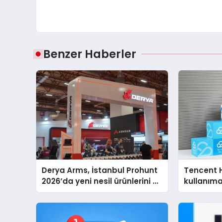
Benzer Haberler
Derya Arms, İstanbul Prohunt
Tencent 
2026’da yeni nesil ürünlerini ve
kullanım
global marka vizyonunu
sergiledi