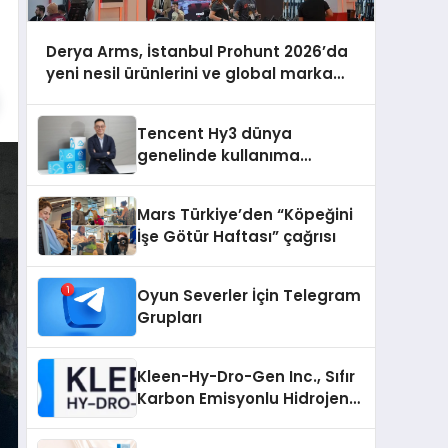
Derya Arms, İstanbul Prohunt 2026’da
yeni nesil ürünlerini ve global marka
vizyonunu sergiledi
Tencent Hy3 dünya
genelinde kullanıma
sunuldu
Mars Türkiye’den “Köpeğini
İşe Götür Haftası” çağrısı
Oyun Severler İçin Telegram
Grupları
Kleen-Hy-Dro-Gen Inc., Sıfır
Karbon Emisyonlu Hidrojen
Isıtma Teknolojisinde ISO ve
TSSA Düzenleyici Onaylarını