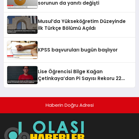
sorunun da yanıtı değişti
Musul’da Yükseköğretim Düzeyinde
İlk Türkçe Bölümü Açıldı
KPSS başvuruları bugün başlıyor
Lise Öğrencisi Bilge Kağan
Çetinkaya’dan Pi Sayısı Rekoru 22
Dakikada 5 Bin Basamak Ezberledi
Haberin Doğru Adresi