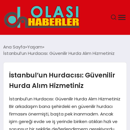
ANASAYFA
Ana Sayfa
Yaşam
İstanbul’un Hurdacısı: Güvenilir Hurda Alım Hizmetiniz
SPOR
DÜNYA
İstanbul’un Hurdacısı: Güvenilir
Hurda Alım Hizmetiniz
SAĞLIK
İstanbul’un Hurdacısı: Güvenilir Hurda Alım Hizmetiniz
TEKNOLOJI
Bir arkadaşım bana şehirdeki en güvenilir hurdacı
firmasını önermişti, başta pek inanmadım. Ancak
YAŞAM
işim gereği evde ve iş yerinde biriken atıkları hızlı ve
sorunsuz bir şekilde değerlendirmem gerekiyordu.