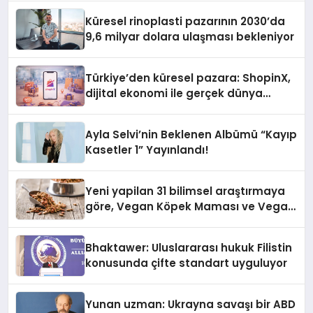
Küresel rinoplasti pazarının 2030’da
9,6 milyar dolara ulaşması bekleniyor
Türkiye’den küresel pazara: ShopinX,
dijital ekonomi ile gerçek dünya
alışverişini bir araya getirmeyi
hedefliyor
Ayla Selvi’nin Beklenen Albümü “Kayıp
Kasetler 1” Yayınlandı!
Yeni yapilan 31 bilimsel araştırmaya
göre, Vegan Köpek Maması ve Vegan
Kedi Mamasının İyi Sindirildiğini
Ortaya Koydu
Bhaktawer: Uluslararası hukuk Filistin
konusunda çifte standart uyguluyor
Yunan uzman: Ukrayna savaşı bir ABD